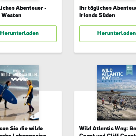
hname
gliches Abenteuer -
Ihr tägliches Abenteu
s Westen
Irlands Süden
-
sse
Herunterladen
Herunterladen
Mit der Anmeldung erkläre ich mich damit einverstanden,
personalisierte E-Mails zu erhalten. Diese basieren auf meiner
Nutzung der Website und E-Mails von Tourism Ireland sowie meine
Interaktion mit Werbung von Tourism Ireland auf anderen Websites
Cookies und Pixeln. Sie können Ihre Einwilligung jederzeit widerru
klicken Sie einfach auf "Abmelden" in unseren E-Mails. Weitere
Informationen darüber, wie wir Ihre persönlichen Daten verwende
finden Sie in unserer
Datenschutzrichtlinie
.
Anmelden
en Sie die wilde
Wild Atlantic Way: B