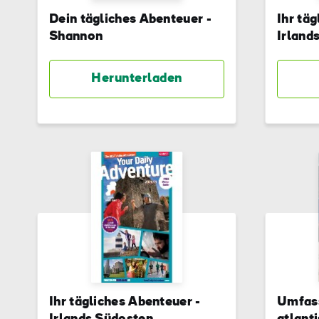
Nac
Dein tägliches Abenteuer -
Ihr tä
Shannon
Irland
E-
Mail
Adre
Herunterladen
Ihr tägliches Abenteuer -
Umfass