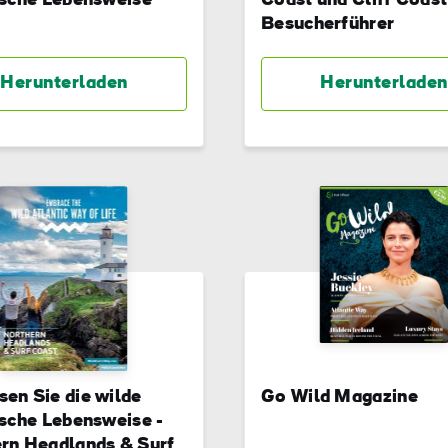
ische Lebensweise
Coast und Cliff Coast
Besucherführer
Herunterladen
Herunterladen
en Sie die wilde
Go Wild Magazine
ische Lebensweise -
rn Headlands & Surf