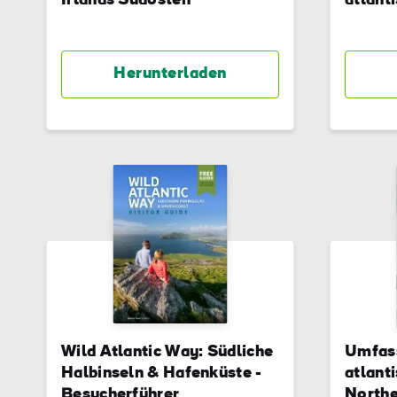
Irlands Südosten
atlant
Herunterladen
Wild Atlantic Way: Südliche
Umfass
Halbinseln & Hafenküste -
atlant
Besucherführer
Northe