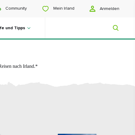
Mein Irland
Community
Anmelden
lfe und Tipps
Zu meiner Pinnwand hinzufügen
Mein Irland
Reisen nach Irland.*
Sie suchen noch Anregungen? Planen
Sie eine Reise? Oder wollen Sie sich
einfach nur glücklich scrollen? Wir
zeigen Ihnen ein Irland, das nur für Sie
gemacht ist.
#Landschaften