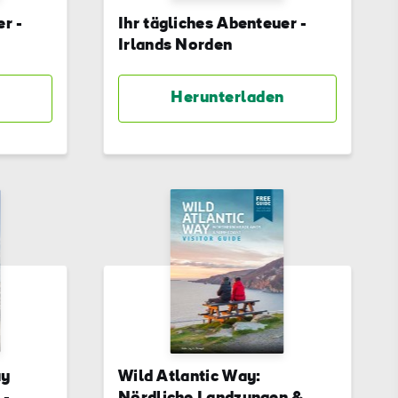
er -
Ihr tägliches Abenteuer -
Irlands Norden
Herunterladen
r
,
fen -
n,
ay
Wild Atlantic Way: