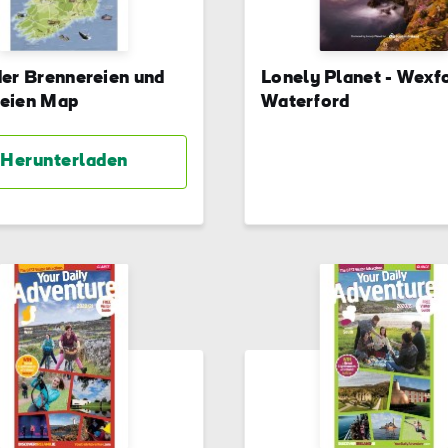
der Brennereien und
Lonely Planet - Wexf
eien Map
Waterford
Herunterladen
name