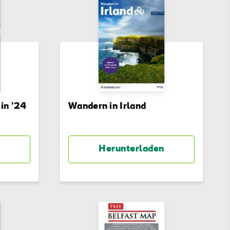
#KulturUndTradition
#AktivitätenImFreien
#Wahrzeichen
 in '24
Wandern in Irland
Herunterladen