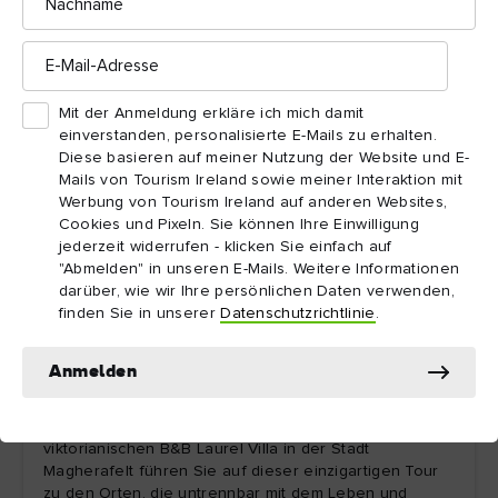
E-
Mail-
Adresse
Mit der Anmeldung erkläre ich mich damit
einverstanden, personalisierte E-Mails zu erhalten.
Diese basieren auf meiner Nutzung der Website und E-
Mails von Tourism Ireland sowie meiner Interaktion mit
Werbung von Tourism Ireland auf anderen Websites,
Cookies und Pixeln. Sie können Ihre Einwilligung
jederzeit widerrufen - klicken Sie einfach auf
"Abmelden" in unseren E-Mails. Weitere Informationen
darüber, wie wir Ihre persönlichen Daten verwenden,
finden Sie in unserer
Datenschutzrichtlinie
.
Unternehmen Sie eine Tour auf den Spuren von
Anmelden
Seamus Heaney
Die Inhaber des zauberhaften kleinen,
viktorianischen B&B Laurel Villa in der Stadt
Magherafelt führen Sie auf dieser einzigartigen Tour
zu den Orten, die untrennbar mit dem Leben und