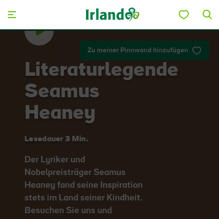
Skip to main content
Zu meiner Pinnwand hinzufügen
Literaturlegende
Seamus
Heaney
Lesedauer 3 Min.
Der Lyriker und
Nobelpreisträger Seamus
Heaney fand seine Inspiration
stets im Land seiner Kindheit.
Besuchen Sie uns und