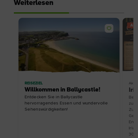
Weiterlesen
AN
REISEZIEL
Aktiv
Willkommen in Ballycastle!
Iri
Entdecken Sie in Ballycastle
Besu
hervorragendes Essen und wundervolle
zu e
Sehenswürdigkeiten!
Zube
Gesc
Entd
Irla
30.1