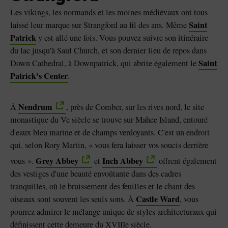
Les vikings, les normands et les moines médiévaux ont tous
Saint
laissé leur marque sur Strangford au fil des ans. Même
Patrick
y est allé une fois. Vous pouvez suivre son itinéraire
du lac jusqu'à Saul Church, et son dernier lieu de repos dans
Saint
Down Cathedral, à Downpatrick, qui abrite également le
Patrick's Center
.
Nendrum
À
, près de Comber, sur les rives nord, le site
monastique du Ve siècle se trouve sur Mahee Island, entouré
d'eaux bleu marine et de champs verdoyants. C'est un endroit
qui, selon Rory Martin, « vous fera laisser vos soucis derrière
Grey Abbey
Inch Abbey
vous ».
et
offrent également
des vestiges d'une beauté envoûtante dans des cadres
tranquilles, où le bruissement des feuilles et le chant des
Castle Ward
oiseaux sont souvent les seuls sons. À
, vous
pourrez admirer le mélange unique de styles architecturaux qui
définissent cette demeure du XVIIIe siècle.