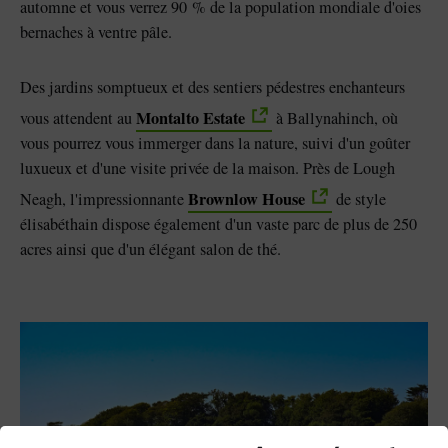
automne et vous verrez 90 % de la population mondiale d'oies
bernaches à ventre pâle.
Des jardins somptueux et des sentiers pédestres enchanteurs
Montalto Estate
vous attendent au
à Ballynahinch, où
vous pourrez vous immerger dans la nature, suivi d'un goûter
luxueux et d'une visite privée de la maison. Près de Lough
Brownlow House
Neagh, l'impressionnante
de style
élisabéthain dispose également d'un vaste parc de plus de 250
acres ainsi que d'un élégant salon de thé.