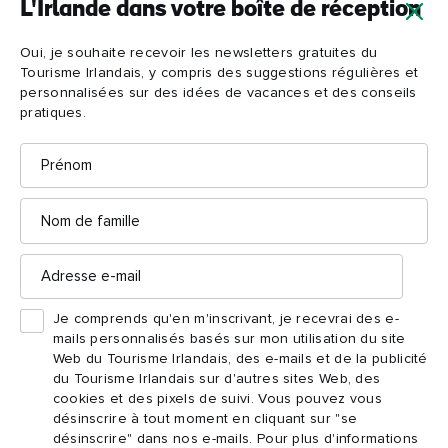
L'Irlande dans votre boîte de réception
Oui, je souhaite recevoir les newsletters gratuites du
Tourisme Irlandais, y compris des suggestions régulières et
personnalisées sur des idées de vacances et des conseils
pratiques.
Prénom
Strangford Harbour, comté de Down
Nom
de
famille
Un avant-goût de
Adresse
Strangford
e-
mail
Installée confortablement sur certains des terrains arables les
Je comprends qu'en m'inscrivant, je recevrai des e-
plus fertiles d'Irlande, il est naturel que Strangford se distingue
mails personnalisés basés sur mon utilisation du site
Web du Tourisme Irlandais, des e-mails et de la publicité
en matière de gastronomie, avec de superbes endroits où
du Tourisme Irlandais sur d'autres sites Web, des
Old Post Office
manger, notamment l'
du XIXe siècle à
cookies et des pixels de suivi. Vous pouvez vous
désinscrire à tout moment en cliquant sur "se
The Artisan Cookhouse
The
Lisbane,
à Strangford, et
désinscrire" dans nos e-mails. Pour plus d'informations