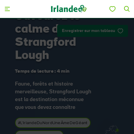
Skip to main content
Savourez le
calme de
Enregistrer sur mon tableau
Strangford
Lough
Temps de lecture : 4 min
Faune, forêts et histoire
merveilleuse, Strangford Lough
est la destination méconnue
que vous devez connaître
#L'IrlandeDuNordUneÂmeDeGéant