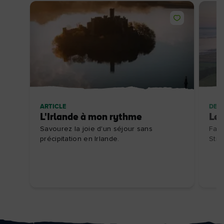
ARTICLE
DES
L'Irlande à mon rythme
Le 
Savourez la joie d'un séjour sans
Faun
précipitation en Irlande.
Stra