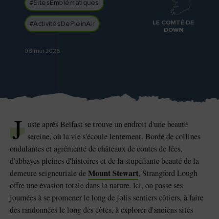
#SitesEmblématiques
J'aime
J'aime
LE COMTÉ DE
#ActivitésDePleinAir
DOWN
08 mai 2026
Pierre de Blarney au
Game of Thrones Studio
château de Blarney
Tour
J
uste après Belfast se trouve un endroit d'une beauté
sereine, où la vie s'écoule lentement. Bordé de collines
ondulantes et agrémenté de châteaux de contes de fées,
d'abbayes pleines d'histoires et de la stupéfiante beauté de la
Mount Stewart
demeure seigneuriale de
, Strangford Lough
offre une évasion totale dans la nature. Ici, on passe ses
journées à se promener le long de jolis sentiers côtiers, à faire
des randonnées le long des côtes, à explorer d'anciens sites