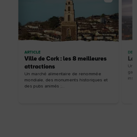
ARTICLE
DES
Ville de Cork : les 8 meilleures
La 
attractions
Un j
gale
Un marché alimentaire de renommée
inso
mondiale, des monuments historiques et
des pubs animés ;...