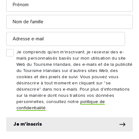
Nom
de
famille
Adresse
e-
mail
Je comprends qu'en m'inscrivant, je recevrai des e-
mails personnalisés basés sur mon utilisation du site
Web du Tourisme Irlandais, des e-mails et de la publicité
DESTINATION
IDÉE 
du Tourisme Irlandais sur d'autres sites Web, des
L'ouest de Cork
Wes
cookies et des pixels de suivi. Vous pouvez vous
désinscrire à tout moment en cliquant sur "se
Découvrez des côtes escarpées, des villages
3
désinscrire" dans nos e-mails. Pour plus d'informations
colorés et des plages où réside l'esprit de l'...
De cha
sur la manière dont nous traitons vos données
bonne 
personnelles, consultez notre
politique de
confidentialité
.
Je m'inscris