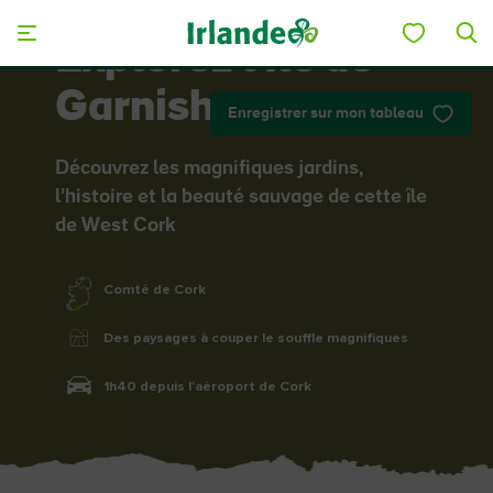
Skip to main content
Explorez l'île de
Garnish
Enregistrer sur mon tableau
Découvrez les magnifiques jardins,
l'histoire et la beauté sauvage de cette île
de West Cork
Comté de Cork
Des paysages à couper le souffle magnifiques
1h40 depuis l'aéroport de Cork