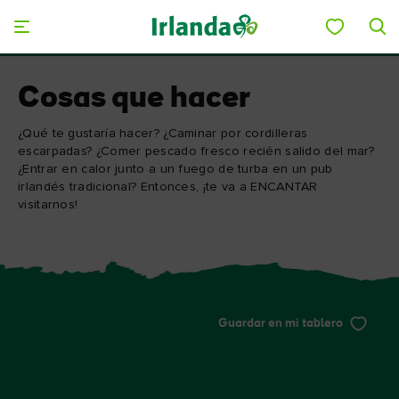
Skip to main content
Cosas que hacer
¿Qué te gustaría hacer? ¿Caminar por cordilleras
escarpadas? ¿Comer pescado fresco recién salido del mar?
¿Entrar en calor junto a un fuego de turba en un pub
irlandés tradicional? Entonces, ¡te va a ENCANTAR
visitarnos!
Guardar en mi tablero