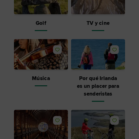
Golf
TV y cine
Me gusta
Me gusta
Música
Por qué Irlanda
es un placer para
senderistas
Me gusta
Me gusta