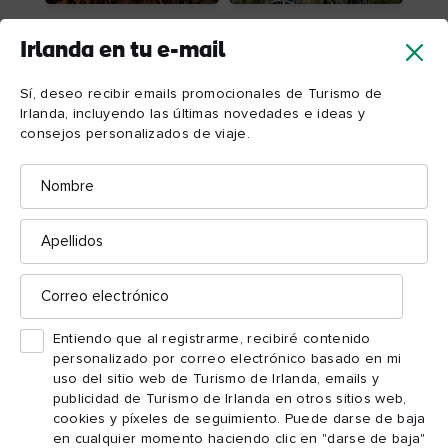
Literatura
En bici
Irlanda en tu e-mail
Sí, deseo recibir emails promocionales de Turismo de
Irlanda, incluyendo las últimas novedades e ideas y
Cargar más
consejos personalizados de viaje.
Nombre
Apellidos
Correo
electrónico
Entiendo que al registrarme, recibiré contenido
Irlanda en tu e-mail
personalizado por correo electrónico basado en mi
uso del sitio web de Turismo de Irlanda, emails y
Sí, deseo recibir emails promocionales de Turismo de
publicidad de Turismo de Irlanda en otros sitios web,
Irlanda, incluyendo las últimas novedades e ideas y
cookies y píxeles de seguimiento. Puede darse de baja
consejos personalizados de viaje.
en cualquier momento haciendo clic en "darse de baja"