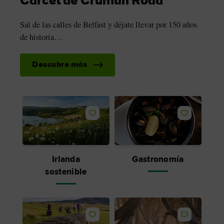
Cárcel de Crumlin Road
Sal de las calles de Belfast y déjate llevar por 150 años
de historia…
Descubre más
Me gusta
Me gusta
Irlanda
Gastronomía
sostenible
Me gusta
Me gusta