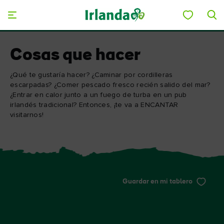
Skip to main content
Cosas que hacer
¿Qué te gustaría hacer? ¿Caminar por cordilleras
escarpadas? ¿Comer pescado fresco recién salido del mar?
¿Entrar en calor junto a un fuego de turba en un pub
irlandés tradicional? Entonces, ¡te va a ENCANTAR
visitarnos!
Guardar en mi tablero