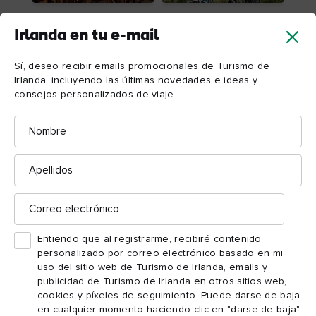
Literatura
En bici
Irlanda en tu e-mail
Sí, deseo recibir emails promocionales de Turismo de
Irlanda, incluyendo las últimas novedades e ideas y
Cargar más
consejos personalizados de viaje.
Nombre
Apellidos
Correo
electrónico
Entiendo que al registrarme, recibiré contenido
Irlanda en tu e-mail
personalizado por correo electrónico basado en mi
uso del sitio web de Turismo de Irlanda, emails y
Sí, deseo recibir emails promocionales de Turismo de
publicidad de Turismo de Irlanda en otros sitios web,
Irlanda, incluyendo las últimas novedades e ideas y
cookies y píxeles de seguimiento. Puede darse de baja
consejos personalizados de viaje.
en cualquier momento haciendo clic en "darse de baja"