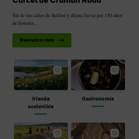
Cárcel de Crumlin Road
Sal de las calles de Belfast y déjate llevar por 150 años
de historia…
Descubre más
Me gusta
Me gusta
Irlanda
Gastronomía
sostenible
Me gusta
Me gusta