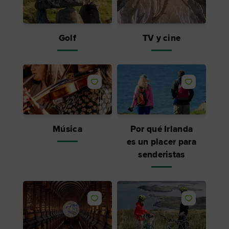
Golf
TV y cine
Me gusta
Me gusta
Música
Por qué Irlanda
es un placer para
senderistas
Me gusta
Me gusta