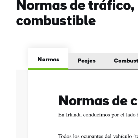
Normas de tráfico,
Apel
combustible
Corr
elec
Normas
Peajes
Combust
Normas de c
En Irlanda conducimos por el lado i
Todos los ocupantes del vehículo (t