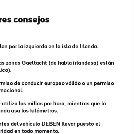
#Paisajes
#CulturaYPatrimonio
#ActividadesAlAireLibre
res consejos
#LugaresEmblemáticos
an por la izquierda en la isla de Irlanda.
as zonas Gaeltacht (de habla irlandesa) están
ico).
rmiso de conducir europeo válido o un permiso
rnacional.
 utiliza las millas por hora, mientras que la
anda usa los kilómetros.
tes del vehículo DEBEN llevar puesto el
uridad en todo momento.