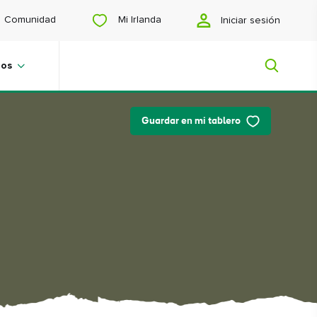
Mi Irlanda
Comunidad
Iniciar sesión
jos
Guardar en mi tablero
Mi Irlanda
¿Buscas inspiración? ¿Estás
planeando un viaje? ¿O simplemente
quieres navegar para encontrar
contenidos que te gusten? Te
mostraremos una Irlanda hecha a tu
medida.