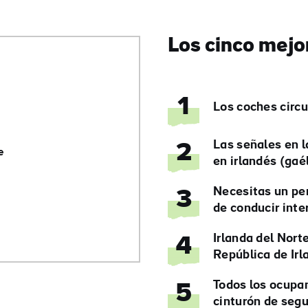
Los cinco mejo
1
Los coches circul
Las señales en l
2
e
en irlandés (gaél
Necesitas un pe
3
de conducir inte
Irlanda del Norte
4
República de Irl
Todos los ocupan
5
cinturón de seg