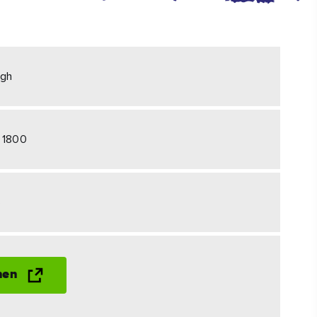
#KulturUndTradition
#AktivitätenImFreien
agh
#Wahrzeichen
 1800
6
hen