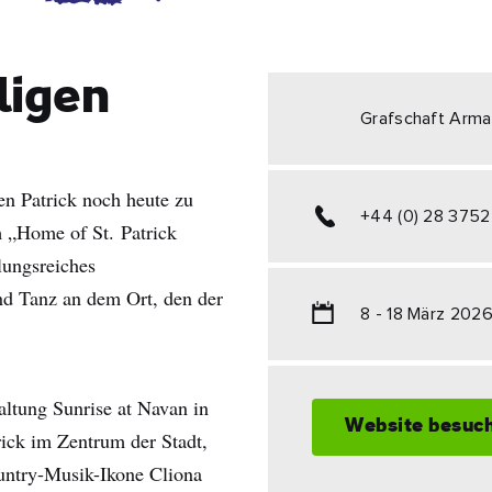
ligen
Grafschaft Arm
en Patrick noch heute zu
+44 (0) 28 3752
m „Home of St. Patrick
lungsreiches
d Tanz an dem Ort, den der
8 - 18 März 202
altung Sunrise at Navan in
Website besuc
ick im Zentrum der Stadt,
untry-Musik-Ikone Cliona