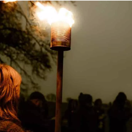
Mit der Anmeldung erkläre ich mich damit einverstanden,
personalisierte E-Mails zu erhalten. Diese basieren auf meiner
Nutzung der Website und E-Mails von Tourism Ireland sowie meine
Interaktion mit Werbung von Tourism Ireland auf anderen Websites
Cookies und Pixeln. Sie können Ihre Einwilligung jederzeit widerru
klicken Sie einfach auf "Abmelden" in unseren E-Mails. Weitere
Informationen darüber, wie wir Ihre persönlichen Daten verwende
finden Sie in unserer
Datenschutzrichtlinie
.
Anmelden