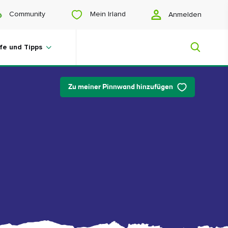
Mein Irland
Community
Anmelden
lfe und Tipps
Zu meiner Pinnwand hinzufügen
Mein Irland
Sie suchen noch Anregungen? Planen
Sie eine Reise? Oder wollen Sie sich
einfach nur glücklich scrollen? Wir
zeigen Ihnen ein Irland, das nur für Sie
gemacht ist.
#Landschaften