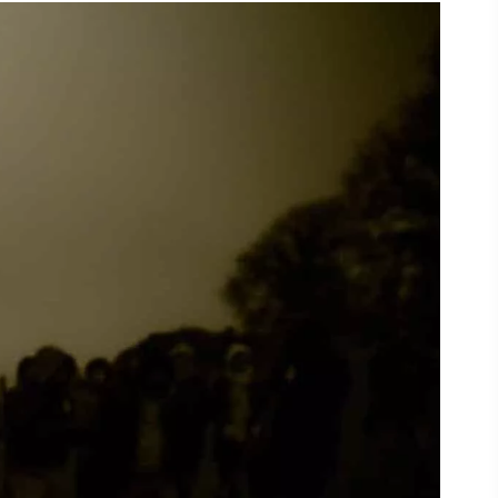
r
,
fen -
n,