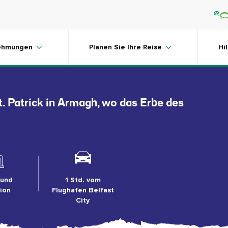
St. Patrick's
ehmungen
Planen Sie Ihre Reise
Hi
t. Patrick in Armagh, wo das Erbe des
 und
1 Std. vom
tion
Flughafen Belfast
City