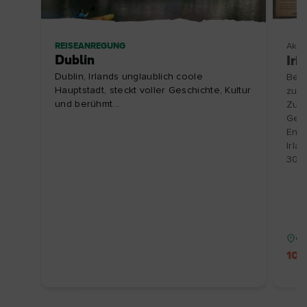
REISEANREGUNG
Aktiv
Dublin
Iri
Dublin, Irlands unglaublich coole
Besu
Hauptstadt, steckt voller Geschichte, Kultur
zu e
und berühmt...
Zube
Gesc
Entd
Irla
30.1
Gr
10 