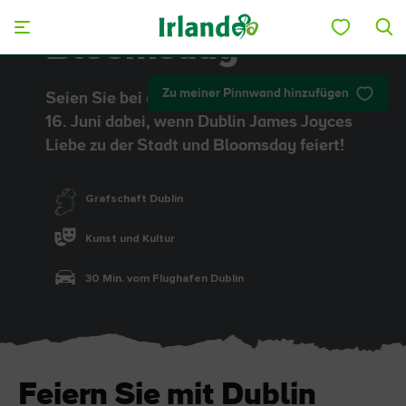
Skip to main content
Bloomsday
Zu meiner Pinnwand hinzufügen
Seien Sie bei den Festlichkeiten am
16. Juni dabei, wenn Dublin James Joyces
Liebe zu der Stadt und Bloomsday feiert!
Grafschaft Dublin
Kunst und Kultur
30 Min. vom Flughafen Dublin
Feiern Sie mit Dublin