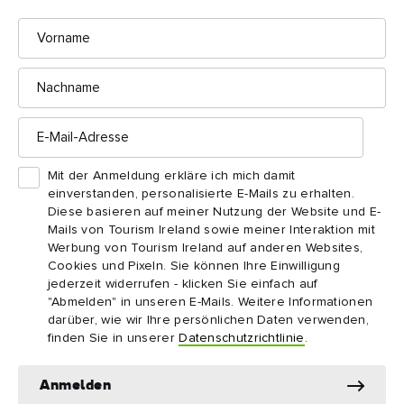
Vorname
Auch wenn Sie noch nicht Gelegenheit hatten, dieses große
Werk zu lesen, können Sie den Bloomsday im Dublin von
Nachname
James Joyce mit gleicher Freude genießen.
E-
Mail-
Adresse
Das Yes-Festival
Mit der Anmeldung erkläre ich mich damit
einverstanden, personalisierte E-Mails zu erhalten.
Das Yes-Festival ist ein Fest für Künstlerinnen, inspiriert vom
Diese basieren auf meiner Nutzung der Website und E-
Schlussmonolog der Figur Molly Bloom in Joyces Ulysses.
Mails von Tourism Ireland sowie meiner Interaktion mit
Das Festival feiert eine der beliebtesten Musen der Literatur,
Werbung von Tourism Ireland auf anderen Websites,
indem es Künstlerinnen einlädt, ihre bildende Kunst, ihre
Cookies und Pixeln. Sie können Ihre Einwilligung
jederzeit widerrufen - klicken Sie einfach auf
Texte, ihren Tanz und vieles mehr an Orten in
"Abmelden" in unseren E-Mails. Weitere Informationen
Derry~Londonderry
Grafschaft
und der
darüber, wie wir Ihre persönlichen Daten verwenden,
Donegal
auszustellen.
finden Sie in unserer
Datenschutzrichtlinie
.
Anmelden