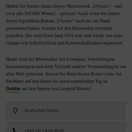
Like
Like
Haben Sie bereits James Joyces Meisterwerk „Ulysses“ – und
zwar alle 265.000 Wörter! – gelesen? Auch wenn Sie James
Joyces legendären Roman „Ulysses“ noch nie zur Hand
genommen haben, werden Sie den Bloomsday trotzdem
Der Blarney Stone im
genießen. Die erste Feier fand 1954 statt und wurde von einer
Game of Thrones
Blarney Castle
Studiotour
Gruppe von Schriftstellern und Kulturschaffenden organisiert.
Heute wird der Bloomsday mit Lesungen, Vorstellungen,
Inszenierungen und einer Vielzahl anderer Veranstaltungen von
aller Welt genossen. Setzen Sie Ihren besten Boater (eine Art
Strohhut) auf und feiern Sie einen traumhaften Tag in
Dublin
auf den Spuren von Leopold Bloom!
Grafschaft Dublin
+353 (0) 1 878 8547