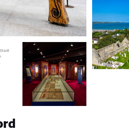
Stadt
e,
,
ord