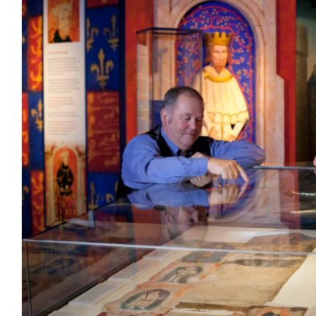
hname
-
sse
Mit der Anmeldung erkläre ich mich damit einverstanden,
personalisierte E-Mails zu erhalten. Diese basieren auf meiner
Nutzung der Website und E-Mails von Tourism Ireland sowie meine
Interaktion mit Werbung von Tourism Ireland auf anderen Websites
Cookies und Pixeln. Sie können Ihre Einwilligung jederzeit widerru
klicken Sie einfach auf "Abmelden" in unseren E-Mails. Weitere
Informationen darüber, wie wir Ihre persönlichen Daten verwende
finden Sie in unserer
Datenschutzrichtlinie
.
Anmelden