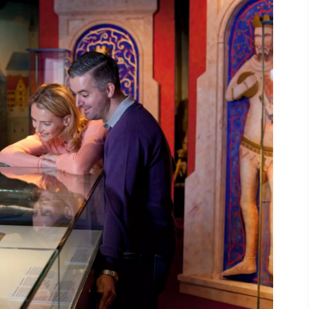
r
,
fen -
n,