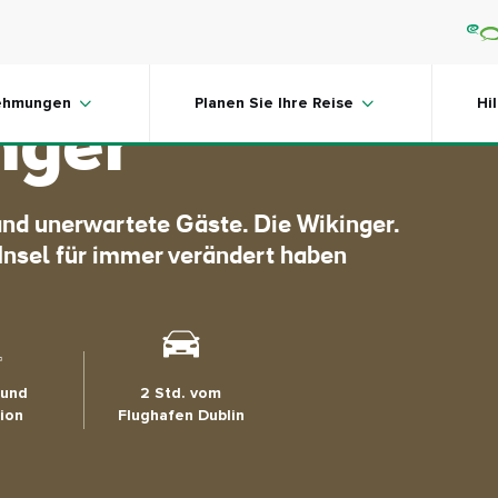
d der Einfluss
ehmungen
Planen Sie Ihre Reise
Hi
nger
land unerwartete Gäste. Die Wikinger.
 Insel für immer verändert haben
 und
2 Std. vom
tion
Flughafen Dublin