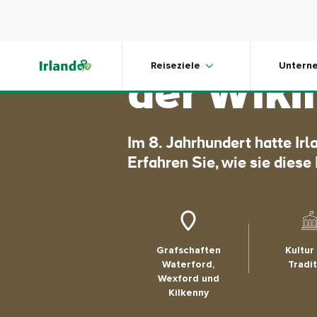
Skip to main content
Irland un
Reiseziele
Untern
der Wiki
Im 8. Jahrhundert hatte Ir
Erfahren Sie, wie sie diese
Grafschaften
Kultur
Waterford,
Tradi
Wexford und
Kilkenny