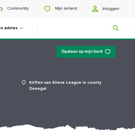
Mijn Ierland
Community
Inloggen
en advies
Opslaan op mijn bord
Mijn Ierland
Op zoek naar inspiratie? Een reis aan
Kliffen van Slieve League in county
het plannen? Of wil je jezelf gelukkig
Donegal
scrollen? Wij laten je het Ierland zien
dat speciaal voor jou is gemaakt.
#Landschappen