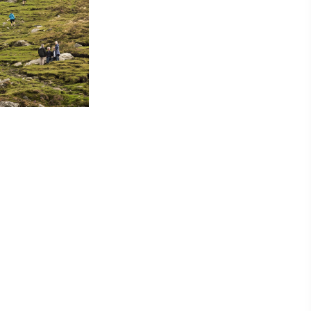
 zal
en
eer