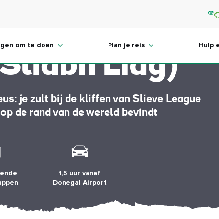
van Slieve
ngen om te doen
Plan je reis
Hulp 
Sliabh Liag)
s: je zult bij de kliffen van Slieve League
 op de rand van de wereld bevindt
fende
1,5 uur vanaf
appen
Donegal Airport