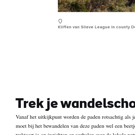
Acht
E-
Kliffen van Slieve League in county 
mail
Trek je wandelsch
Vanaf het uitkijkpunt worden de paden rotsachtig als j
moet bij het bewandelen van deze paden wel een beetje
trakteert je op inzichten en verhalen over de lokale 