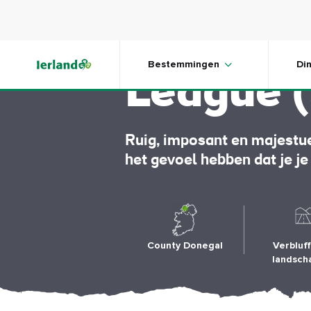
Skip to main content
Kliffen 
Bestemmingen
Di
League (
Ruig, imposant en majestueu
het gevoel hebben dat je je
County Donegal
Verbluf
landsch