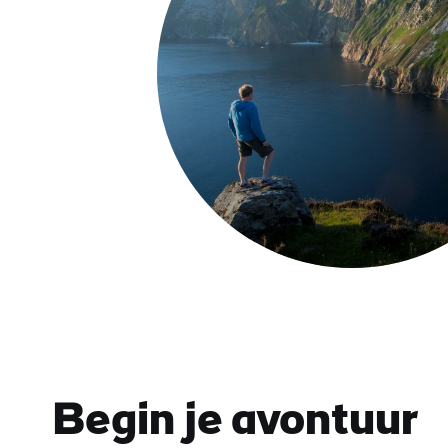
Nu bekijken
Kliffen van Slieve Leagu
Begin je avontuur