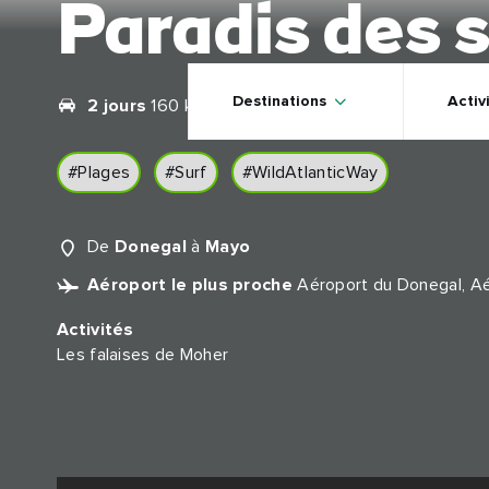
Paradis des 
Skip to main content
Destinations
Activ
2 jours
160 km
#Plages
#Surf
#WildAtlanticWay
De
Donegal
à
Mayo
Aéroport le plus proche
Aéroport du Donegal, Aéro
Activités
Les falaises de Moher