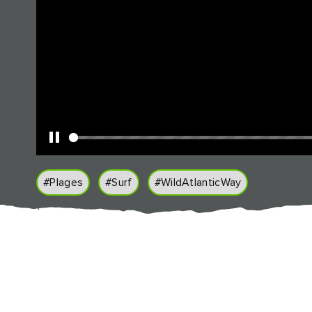
Pause
#Plages
#Surf
#WildAtlanticWay