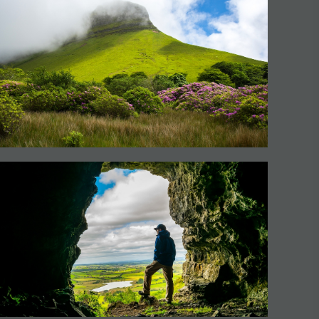
#Paysages
#CultureEtPatrimoine
#ActivitésDePleinAir
#SitesEmblématiques