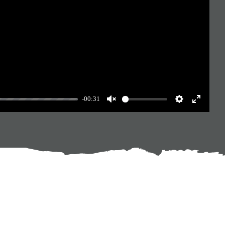
-00:31
Unmute
Settings
Enter
fullscree