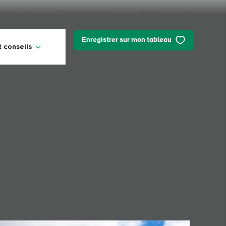
Mon Irlande
ommunity
Se connecter
Enregistrer sur mon tableau
t conseils
Mon Irlande
Vous cherchez des idées ? Vous
prévoyez un voyage ? Ou vous voulez
juste vous faire plaisir ? Nous allons
vous faire découvrir une Irlande qui
vous est tout particulièrement
destinée.