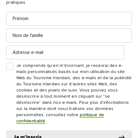
pratiques.
Prénom
Nom
de
famille
Adresse
e-
mail
Je comprends qu'en m'inscrivant, je recevrai des e-
mails personnalisés basés sur mon utilisation du site
Web du Tourisme Irlandais, des e-mails et de la publicité
du Tourisme Irlandais sur d'autres sites Web, des
JOUR 1
cookies et des pixels de suivi. Vous pouvez vous
désinscrire à tout moment en cliquant sur "se
La ville de Cork
désinscrire" dans nos e-mails. Pour plus d'informations
Il est temps de découvrir Cork. Préparez-vous à découvrir
sur la manière dont nous traitons vos données
tout ce que cette ville chaleureuse a à offrir, de sa
personnelles, consultez notre
politique de
gastronomie remarquable à son histoire fascinante.
confidentialité
.
La ville de Cork
Je m'inscris