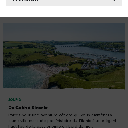
Explorez le jour 1
JOUR 2
De Cobh à Kinsale
Partez pour une aventure côtière qui vous emmènera
d'une ville marquée par l'histoire du Titanic à un élégant
haut lieu de la gastronomie en bord de mer.