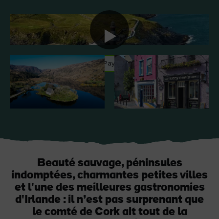
J'aime
J'aime
Pierre de Blarney au
Game of Thrones Studio
#CultureEtPatrimoine
#Paysages
#Gastronomie
château de Blarney
Tour
Beauté sauvage, péninsules
indomptées, charmantes petites villes
et l'une des meilleures gastronomies
d'Irlande : il n’est pas surprenant que
le comté de Cork ait tout de la