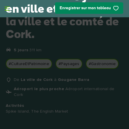
Skip to main content
en ville et sur la côte :
Enregistrer sur mon tableau
la ville et le comté de
Cork.
5 jours
311 km
#CultureEtPatrimoine
#Paysages
#Gastronomie
De
La ville de Cork
à
Gougane Barra
Aéroport le plus proche
Aéroport international de
Cork
Activités
Spike Island, The English Market