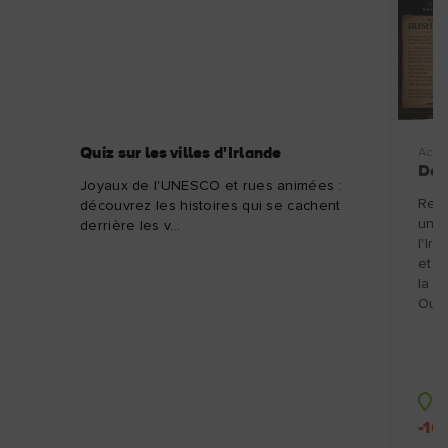
Quiz sur les villes d'Irlande
Activ
Dém
Joyaux de l'UNESCO et rues animées :
Rend
découvrez les histoires qui se cachent
une 
derrière les v...
l'Ir
et d
la b
Ouve
C
-10