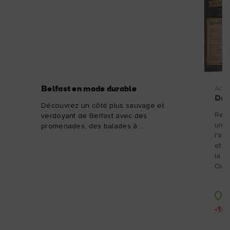
Belfast en mode durable
Activ
Dém
Découvrez un côté plus sauvage et
Rend
verdoyant de Belfast avec des
une 
promenades, des balades à ...
l'Ir
et d
la b
Ouve
C
-10