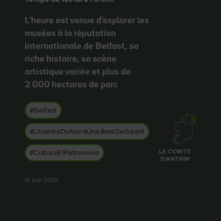
Temps de lecture : 3 min
J'aime
J'aime
L'heure est venue d'explorer les
musées à la réputation
internationale de Belfast, sa
Pierre de Blarney au
Game of Thrones Studio
riche histoire, sa scène
château de Blarney
Tour
artistique variée et plus de
2 000 hectares de parc
#Belfast
#L'IrlandeDuNordUneÂmeDeGéant
LE COMTÉ
#CultureEtPatrimoine
D'ANTRIM
10 juin 2025