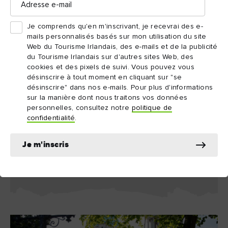
êtes plus intéressé par la détente que l'horticulture, une aire de
e-
mail
jeux et un terrain de boules sont nichés dans les fougères
vieilles d'un siècle et demi...
Je comprends qu'en m'inscrivant, je recevrai des e-
mails personnalisés basés sur mon utilisation du site
Web du Tourisme Irlandais, des e-mails et de la publicité
du Tourisme Irlandais sur d'autres sites Web, des
3 magnifiques espaces en plein air
cookies et des pixels de suivi. Vous pouvez vous
désinscrire à tout moment en cliquant sur "se
désinscrire" dans nos e-mails. Pour plus d'informations
Victoria Park
sur la manière dont nous traitons vos données
personnelles, consultez notre
politique de
confidentialité
.
Sir Thomas and Lady Dixon Park
Je m'inscris
Barnett Demesne