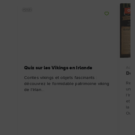
QUIZ
OFF
Quiz sur les Vikings en Irlande
Activ
Dém
Contes vikings et objets fascinants :
Rend
découvrez le formidable patrimoine viking
une 
de l'Irlan...
l'Ir
et d
la b
Ouve