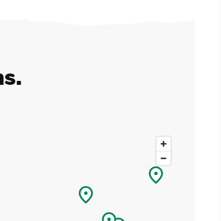
ns.
ez
ans
tons