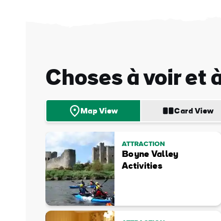
Nom
de
fami
Adre
e-
mail
Choses à voir et à
Map View
Card View
ATTRACTION
Boyne Valley
Activities