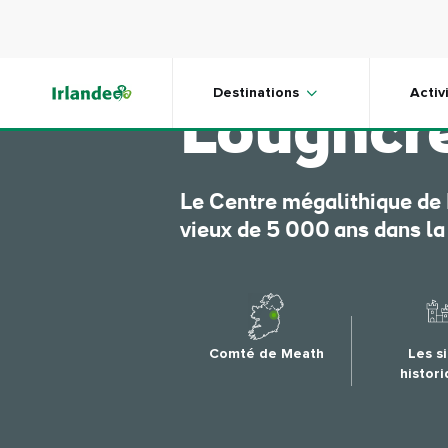
Skip to main content
Les cair
Destinations
Activ
Loughcr
Le Centre mégalithique de
vieux de 5 000 ans dans la 
Comté de Meath
Les s
histor