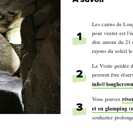
Les cairns de Lou
pour visiter est l
1
dire autour du 21 
rayons du soleil l
La Visite guidée 
2
peuvent être réser
info@loughcrew
rése
Vous pouvez
3
et en glamping (
souhaitez prolonge
nom