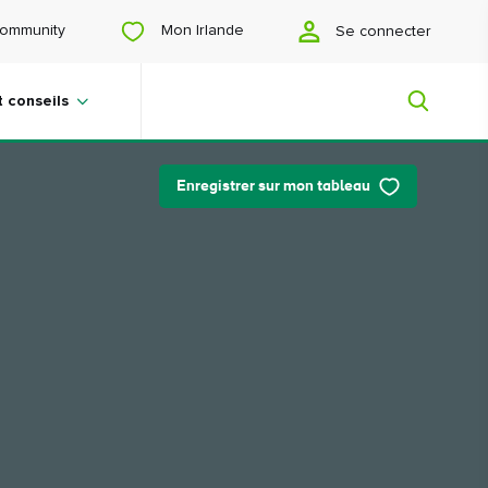
Mon Irlande
ommunity
Se connecter
t conseils
Enregistrer sur mon tableau
Mon Irlande
Vous cherchez des idées ? Vous
prévoyez un voyage ? Ou vous voulez
juste vous faire plaisir ? Nous allons
vous faire découvrir une Irlande qui
vous est tout particulièrement
destinée.