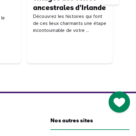
ancestrales d'Irlande
anc
Découvrez les histoires qui font
de 
 le
de ces lieux charmants une étape
3
incontournable de votre ...
À vot
déco
Terre
d'Irlan
Go to M
Nos autres sites