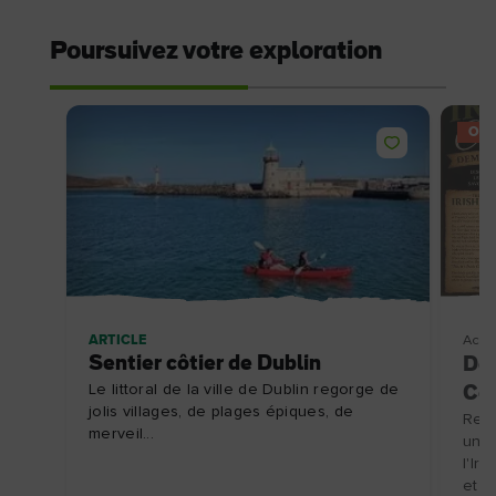
Poursuivez votre exploration
OFF
ARTICLE
Activ
Sentier côtier de Dublin
Dém
Le littoral de la ville de Dublin regorge de
Co
jolis villages, de plages épiques, de
Rend
merveil...
une 
l'Ir
et d