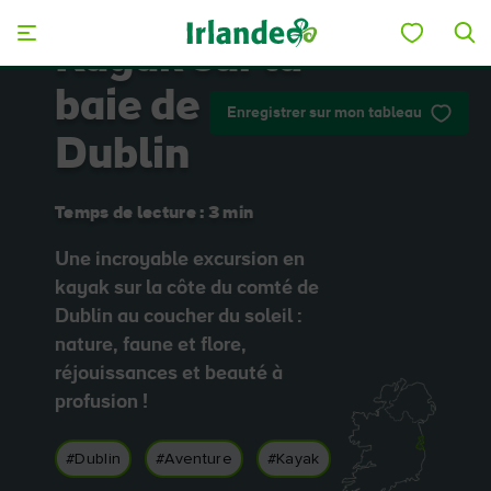
Skip to main content
Kayak sur la
baie de
Enregistrer sur mon tableau
Dublin
Temps de lecture : 3 min
Une incroyable excursion en
kayak sur la côte du comté de
Dublin au coucher du soleil :
nature, faune et flore,
réjouissances et beauté à
profusion !
#Dublin
#Aventure
#Kayak