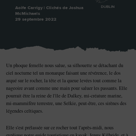
DUBLIN
Aoife Carrigy | Clichés de Joshua
McMichaels
29 septembre 2022
Pierre de Blarney au
Game of Thrones Studio
château de Blarney
Tour
Un phoque femelle nous salue, sa silhouette se détachant du
ciel nocturne tel un monarque faisant une révérence, le dos
arqué sur le rocher, la tête et la queue levées tout comme la
nageoire avant comme une main pour saluer les passants. Elle
pourrait être la reine de l'île de Dalkey, mi-créature marine,
mi-mammifère terrestre, une Selkie, peut-être, ces sirènes des
légendes celtiques.
Elle s'est prélassée sur ce rocher tout l'après-midi, nous
explique notre guide touristique en kayak, Jenny Kilbride, et à