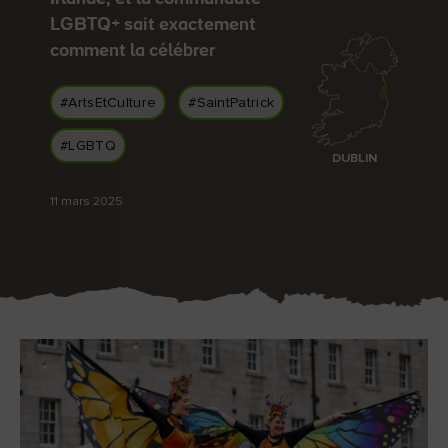
LGBTQ+ sait exactement
comment la célébrer
#ArtsEtCulture
#SaintPatrick
Pierre de Blarney au
Game of Thrones Studio
château de Blarney
Tour
#LGBTQ
DUBLIN
11 mars 2025