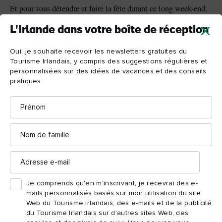
Et pour vous détendre et faire la fête durant ce long week-end,
la communauté LGBTQ + de Dublin offre tout ce qu'il vous
L'Irlande dans votre boîte de réception
faut.
Oui, je souhaite recevoir les newsletters gratuites du
Mother
Le club
est « the place to be » pour la soirée
Tourisme Irlandais, y compris des suggestions régulières et
personnalisées sur des idées de vacances et des conseils
précédent la Saint-Patrick. Une grande fête est prévue, avec
pratiques.
trois salles animées par des DJ's du Mother tels que Rocky T
Delgado, DJ GLAMO ou DJ Jamie G.
Prénom
Nom
Pantibar
Vous ne manquerez pas de vous rendre au
pour
de
vivre pleinement la culture LGBTQ+ sur place. Celui-ci
famille
n'appartient à nul autre que la Reine officieuse d'Irlande, la
Adresse
e-
drag queen Panti Bliss. Une nuit fantastique de musique et de
mail
plaisir vous attend dans ce lieu culte de la scène LGBTQ+ de
Je comprends qu'en m'inscrivant, je recevrai des e-
Dublin.
mails personnalisés basés sur mon utilisation du site
Web du Tourisme Irlandais, des e-mails et de la publicité
du Tourisme Irlandais sur d'autres sites Web, des