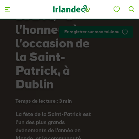
Skip to main content
LGBTQ+ à
l'honneur à
Enregistrer sur mon tableau
l'occasion de
la Saint-
Patrick, à
Dublin
Temps de lecture : 3 min
La fête de la Saint-Patrick est
l'un des plus grands
événements de l'année en
Irlande, et la communauté