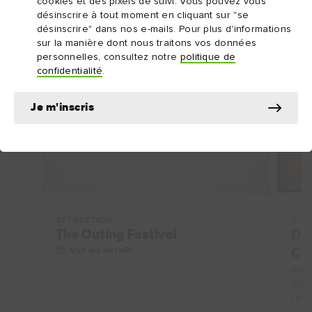
cookies et des pixels de suivi. Vous pouvez vous
désinscrire à tout moment en cliquant sur "se
désinscrire" dans nos e-mails. Pour plus d'informations
Poursuivez votre exploration
sur la manière dont nous traitons vos données
personnelles, consultez notre
politique de
confidentialité
.
OFF
Je m'inscris
ATTRACTION
Activ
The Outing Festival
Dém
Voir les détails
Co
Rend
une 
l'Ir
et d