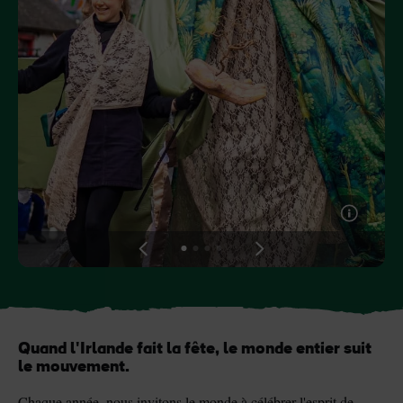
Pierre de Blarney au
Game of Thrones Studio
château de Blarney
Tour
View
View
View
View
slide
slide
slide
slide
1
2
3
4
Quand l'Irlande fait la fête, le monde entier suit
le mouvement.
Chaque année, nous invitons le monde à célébrer l'esprit de