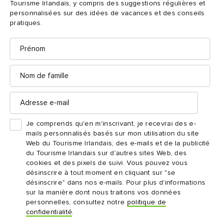
Tourisme Irlandais, y compris des suggestions régulières et
Regardez : la beauté
personnalisées sur des idées de vacances et des conseils
pratiques.
éternelle de l'Irlande
Prénom
Nom
de
famille
Adresse
e-
L'Irlande va bien au-delà
mail
Je comprends qu'en m'inscrivant, je recevrai des e-
de la fête de la Saint
mails personnalisés basés sur mon utilisation du site
Web du Tourisme Irlandais, des e-mails et de la publicité
Patrick
du Tourisme Irlandais sur d'autres sites Web, des
cookies et des pixels de suivi. Vous pouvez vous
Ressentez le véritable esprit de l'Irlande tout au long de
désinscrire à tout moment en cliquant sur "se
désinscrire" dans nos e-mails. Pour plus d'informations
l'année : l'accueil qui ressemble à un retour à la maison, le
sur la manière dont nous traitons vos données
spectacle de nos paysages, la richesse de notre culture, la joie
personnelles, consultez notre
politique de
quotidienne de nos communautés animées. Nous vous
confidentialité
.