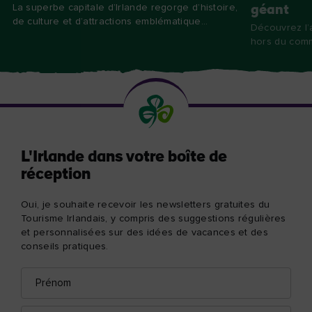
La superbe capitale d’Irlande regorge d’histoire,
géant
de culture et d’attractions emblématique...
Découvrez l’
hors du commu
L'Irlande dans votre boîte de
réception
Oui, je souhaite recevoir les newsletters gratuites du
Tourisme Irlandais, y compris des suggestions régulières
et personnalisées sur des idées de vacances et des
conseils pratiques.
Prénom
Adresse
e-
mail
Nom