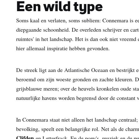
Een wild type
Soms kaal en verlaten, soms subliem: Connemara is ee
diepgaande schoonheid. De overleden schrijver en car
ruimtes' in het landschap. Het is dan ook niet vreemd d
hier allemaal inspiratie hebben gevonden.
De streek ligt aan de Atlantische Oceaan en bestrijkt
beroemd om zijn woeste gronden en zachte kleuren. D
grijsblauwe meren; over de heuvels kronkelen oude sta
natuurlijke havens worden begrensd door de constant 
In Connemara staat niet alleen het landschap centraal;
bevolking, speelt een belangrijke rol. Net als de cha
Clifden
en Letterfrack. En de pony's, muziek en de pu