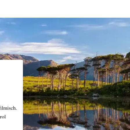
ernaam
adres
Ik begrijp dat ik door me aan te melden gepersonaliseerde e-mails
ontvangen op basis van mijn interactie met deze website, e-mails 
advertenties van Ierland Toerisme (Tourism Ireland) op andere
websites, cookies en trackingpixels. Je kunt je op elk moment
uitschrijven door op 'afmelden' te klikken in onze e-mails. Lees m
over 'Hoe wij jouw persoonlijke gegevens gebruiken' in ons
privacybeleid
.
Aanmelden
ilmisch.
rol