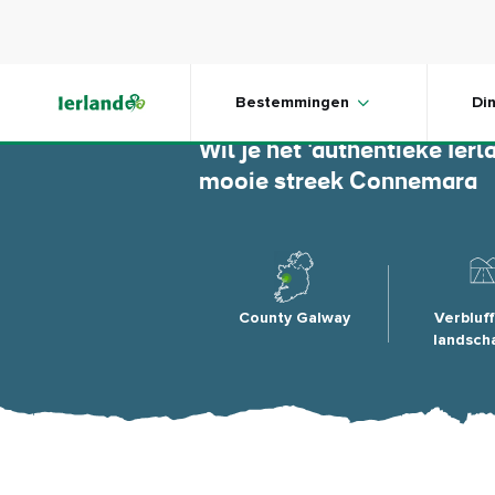
Skip to main content
Connem
Bestemmingen
Di
Wil je het 'authentieke Ier
mooie streek Connemara
County Galway
Verbluf
landsch