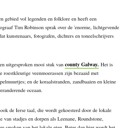
n gebied vol legenden en folklore en heeft een
tograaf Tim Robinson sprak over de 'enorme, lichtgevende
at kunstenaars, fotografen, dichters en toneelschrijvers
county Galway.
 een uitgesproken mooi stuk van
Het is
e roestkleurige veenmoerassen zijn bezaaid met
pelmuurtjes; en de koraalstranden, zandbaaien en kleine
veranderende oceaan.
 ook de Ierse taal, die wordt gekoesterd door de lokale
rme van stadjes en dorpen als Leenane, Roundstone,
re smaken van het lokale eten. Beter dan hier wordt het