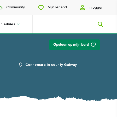
Mijn Ierland
Community
Inloggen
en advies
Opslaan op mijn bord
Mijn Ierland
Connemara in county Galway
Op zoek naar inspiratie? Een reis aan
het plannen? Of wil je jezelf gelukkig
scrollen? Wij laten je het Ierland zien
dat speciaal voor jou is gemaakt.
#Landschappen