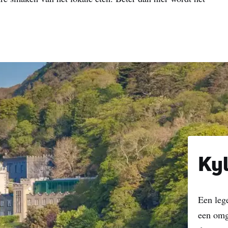
Ky
Een lege
een omge