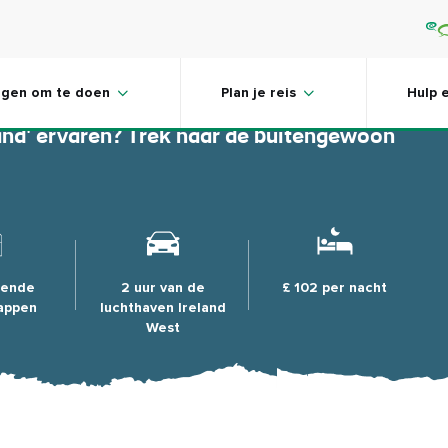
ara
ngen om te doen
Plan je reis
Hulp 
land' ervaren? Trek naar de buitengewoon
fende
2 uur van de
£ 102 per nacht
appen
luchthaven Ireland
West