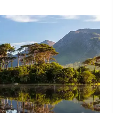
Fietsen in Connemara
 zal
en
eer