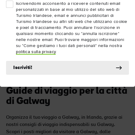
Iscrivendomi acconsento a ricevere contenuti email
personalizzati in base al mio utilizzo del sito web di
Turismo Irlandese, email e annunci pubblicitari di
IDEA DI VIAGGIO
IDEA DI VIAG
Turismo Irlandese su altri siti web che utilizzano cookie
Galway e dintorni
Da Dubli
e pixel di tracciamento. Puoi annullare l'iscrizione in
3 giorni 85 km
3 giorni
qualsiasi momento cliccando su "annulla iscrizione"
Esplora strade vivaci e animate, lasciati
Segui un iti
nelle nostre email. Puoi trovare maggiori informazioni
coinvolgere dalla musica dal vivo e scopri il f...
nascoste ed e
su "Come gestiamo i tuoi dati personali" nella nostra
politica sulla privacy
.
Iscriviti!
Guide di viaggio per la città
di Galway
Organizza il tuo viaggio a Galway, in Irlanda, grazie ai
nostri consigli di viaggio indispensabili su Galway.
Scopri i posti migliori da visitare a Galway, dalle