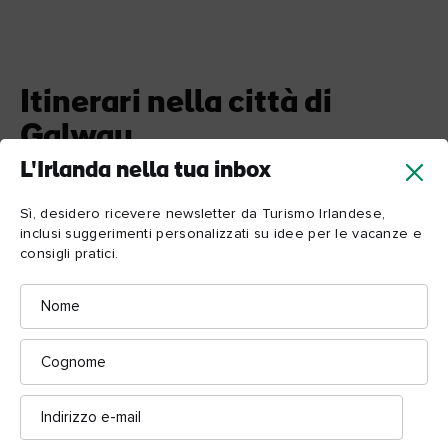
Itinerari nella città di
Galway
L'Irlanda nella tua inbox
Ti stai chiedendo come pianificare la tua visita perfetta
a Galway, in Irlanda? Abbiamo tutto quello che ti serve
Sì, desidero ricevere newsletter da Turismo Irlandese,
inclusi suggerimenti personalizzati su idee per le vacanze e
sapere, dai luoghi imperdibili alle migliori gite di un
consigli pratici.
giorno da Galway. Partiamo.
Nome
Cognome
Indirizzo
e-
mail