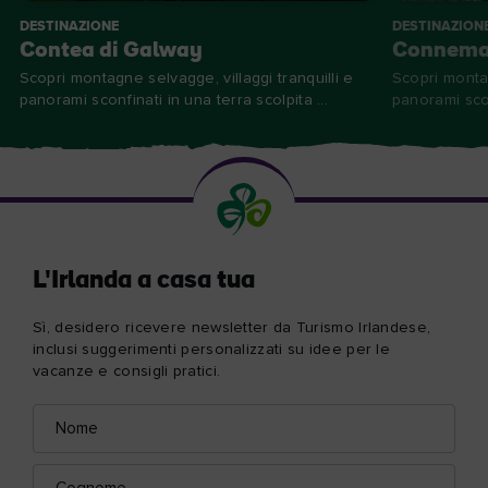
DESTINAZIONE
DESTINAZION
Contea di Galway
Connema
Scopri montagne selvagge, villaggi tranquilli e
Scopri montag
panorami sconfinati in una terra scolpita ...
panorami scon
L'Irlanda a casa tua
Sì, desidero ricevere newsletter da Turismo Irlandese,
inclusi suggerimenti personalizzati su idee per le
vacanze e consigli pratici.
Nome
Indirizzo
e-
mail
Cognome