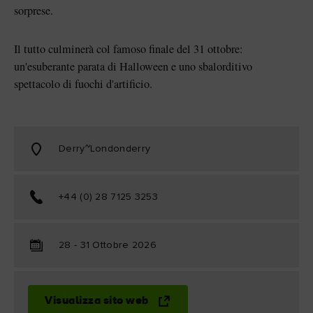
sorprese.
Il tutto culminerà col famoso finale del 31 ottobre:
un'esuberante parata di Halloween e uno sbalorditivo
spettacolo di fuochi d'artificio.
Derry~Londonderry
"mi piace"
+44 (0) 28 7125 3253
28 - 31 Ottobre 2026
Visualizza sito web