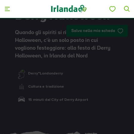
Skip to main content
Derry Halloween
Salva nella mia scheda
Quando gli spiriti si risvegliano ad
Halloween, c'è un solo posto in cui
vogliono festeggiare: alla festa di Derry
Halloween, in Irlanda del Nord
Derry~Londonderry
Cultura e tradizione
15 minuti dal City of Derry Airport