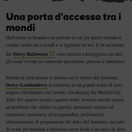
i piace"
Metti "mi piace"
Metti "mi pi
Una porta d'accesso tra i
mondi
La Pietra di Blarney al
Game of Thrones Studio
Halloween in Irlanda è un periodo in cui gli spiriti violano il
castello di Blarney
Tour
confine velato tra i mondi e si aggirano tra noi. E in occasione
Derry Halloween
del
sono invitati a festeggiare con tutti
gli esseri viventi un carnevale spaventoso, giocoso e fantastico.
Mentre la città murata si anima con lo spirito del Samhain,
Derry~Londonderry
si trasforma in un grande teatro di miti,
magia e birichinate con l'evento Awakening the Walled City
Trail. Per quattro giorni e quattro notti, troverai trucchi (pensa
ad acrobazie che sfidano la gravità, spettacoli circensi ed
esperienze immersive all'avanguardia), prelibatezze
"mi piace"
(dimostrazioni di preparazione dei dolci del Samhain, racconti
di storie per bambini e delizioso street food) e un sacco di altre