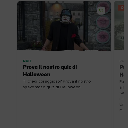
OFF
QUIZ
Pacc
Prova il nostro quiz di
Púc
Halloween
Ha
Ti credi coraggioso? Prova il nostro
Part
spaventoso quiz di Halloween...
alle
Samh
miti
Uniq
mist