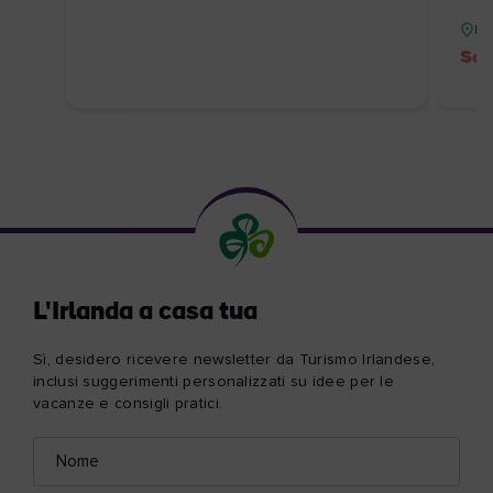
Re
Sco
L'Irlanda a casa tua
Sì, desidero ricevere newsletter da Turismo Irlandese,
inclusi suggerimenti personalizzati su idee per le
vacanze e consigli pratici.
Nome
Indirizzo
e-
mail