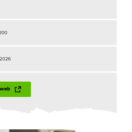
#CulturaEPatrimonio
#AttivitàAll'Aperto
2200
#LuoghiStorici
o 2026
 web