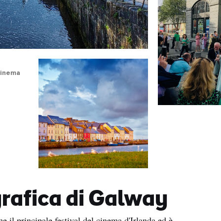
 cinema
rafica di Galway
il principale festival del cinema d'Irlanda ed è