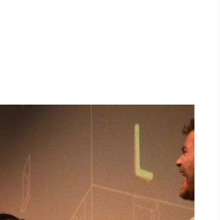
 in
unci
kie e
nto
la