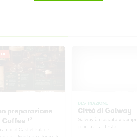
RTA
DESTINAZIONE
Città di Galway
o preparazione
Galway è rilassata e semp
h Coffee
pronta a far festa.
i a noi al Cashel Palace
per una divertente demo di