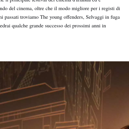
ndo del cinema, oltre che il modo migliore per i registi di
anni passati troviamo The young offenders, Selvaggi in fuga
edrai qualche grande successo dei prossimi anni in
e
nome
izzo
Iscrivendomi acconsento a ricevere contenuti email personalizzati
base al mio utilizzo del sito web di Turismo Irlandese, email e ann
pubblicitari di Turismo Irlandese su altri siti web che utilizzano coo
pixel di tracciamento. Puoi annullare l'iscrizione in qualsiasi mome
cliccando su "annulla iscrizione" nelle nostre email. Puoi trovare
maggiori informazioni su "Come gestiamo i tuoi dati personali" nel