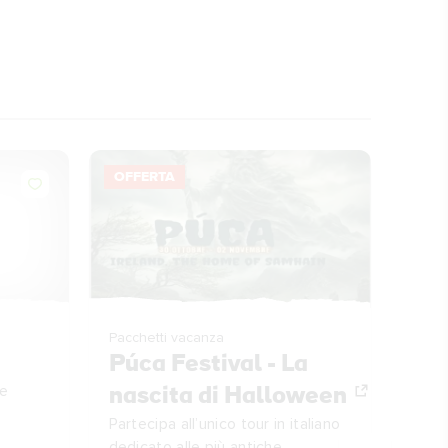
OFFERTA
ARTI
Pacchetti vacanza
Le 
Púca Festival - La
re
imp
nascita di Halloween
Cibo,
Partecipa all’unico tour in italiano
ecco
dedicato alle più antiche