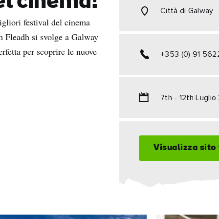
del cinema!
Città di Galway
liori festival del cinema
m Fleadh si svolge a Galway
fetta per scoprire le nuove
+353 (0) 91 56
7th - 12th Lugli
Visualizza sito