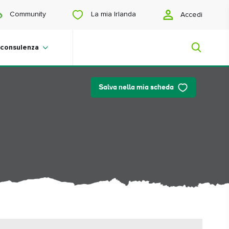
La mia Irlanda
Community
Accedi
 consulenza
Salva nella mia scheda
La mia Irlanda
Sei in cerca di ispirazione? Stai
organizzando un viaggio? O desideri
semplicemente vedere qualcosa di
bello? Ti mostreremo un'Irlanda su
misura per te.
#paesaggi