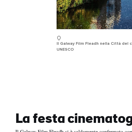
Il Galway Film Fleadh nella Città del
UNESCO
La festa cinematog
Il Galway Film Fleadh si è saldamente confermato come 