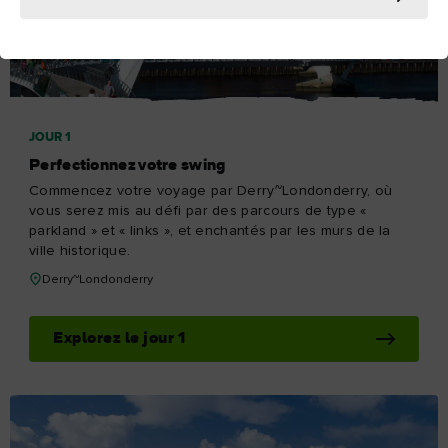
JOUR 1
Perfectionnez votre swing
Commencez votre voyage par Derry~Londonderry, où
vous serez mis au défi par des parcours de type «
parkland » et « links », et enchantés par les murs de la
ville historique.
Derry~Londonderry
Explorez le jour 1