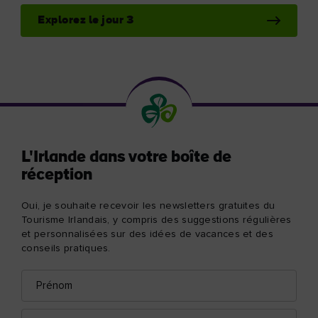
Explorez le jour 3
L'Irlande dans votre boîte de
réception
Oui, je souhaite recevoir les newsletters gratuites du
Tourisme Irlandais, y compris des suggestions régulières
et personnalisées sur des idées de vacances et des
conseils pratiques.
Prénom
Adresse
e-
mail
Nom