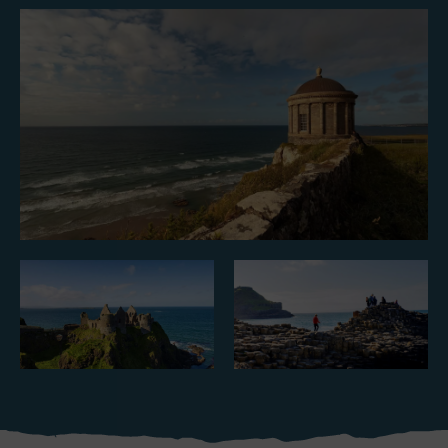
J'aime
J'aime
Pierre de Blarney au
Game of Thrones Studio
château de Blarney
Tour