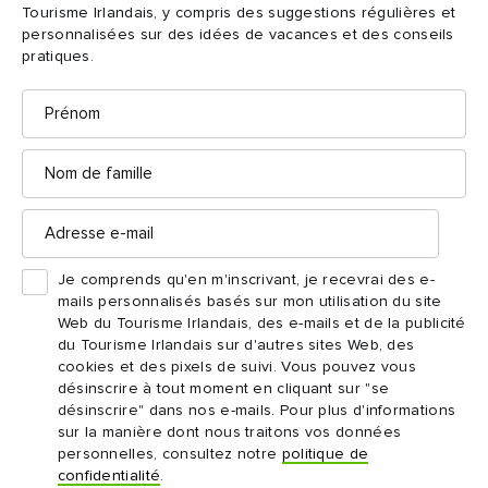
Tourisme Irlandais, y compris des suggestions régulières et
Ice House Hotel, comté
personnalisées sur des idées de vacances et des conseils
pratiques.
de Mayo
Prénom
Ice House Hotel
Malgré son nom, l'
est loin d'être glacial.
En réalité, il doit son nom au fait qu'il s'agit d'un ancien
Nom
magasin et entrepôt de glace. C'est un hôtel-boutique de luxe
de
famille
perché au bord de la rivière Moy. Si vous êtes en quête de vues
Adresse
splendides, contemplez depuis ses immenses baies vitrées les
e-
mail
eaux bleu marine sur lesquelles des pêcheurs taquinent le
poisson. Il y a pire comme panorama !
Je comprends qu'en m'inscrivant, je recevrai des e-
mails personnalisés basés sur mon utilisation du site
Web du Tourisme Irlandais, des e-mails et de la publicité
Le Chill Spa est un endroit vraiment unique, avec des produits
du Tourisme Irlandais sur d'autres sites Web, des
cookies et des pixels de suivi. Vous pouvez vous
Voya Seaweed Baths
du fournisseur local
… Même le bain
désinscrire à tout moment en cliquant sur "se
d'algues extérieur est beaucoup plus agréable qu'on ne le pense.
désinscrire" dans nos e-mails. Pour plus d'informations
Et ces panoramas vous donnent la sensation d'être en parfaite
sur la manière dont nous traitons vos données
personnelles, consultez notre
politique de
harmonie avec la nature. En flânant un peu plus loin, réservez
confidentialité
.