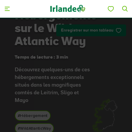
Skip to main content
Hébergements
sur le Wild
Enregistrer sur mon tableau
Atlantic Way
Temps de lecture : 3 min
Découvrez quelques-uns de ces
hébergements exceptionnels
situés dans les magnifiques
comtés de Leitrim, Sligo et
Mayo
#Hébergement
#WildAtlanticWay