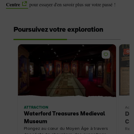
Centre
pour essayer d'en savoir plus sur votre passé !
Poursuivez votre exploration
OFF
ATTRACTION
Activ
Waterford Treasures Medieval
Dém
Museum
Co
Plongez au cœur du Moyen Âge à travers
Rend