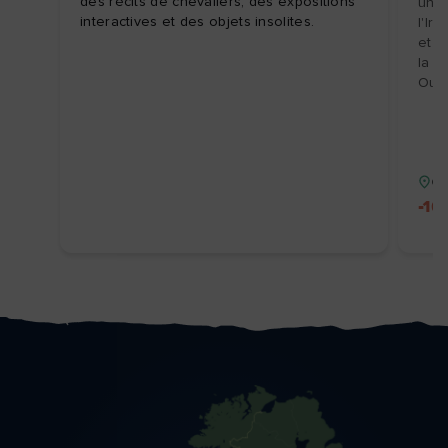
des récits de chevaliers, des expositions
une 
interactives et des objets insolites.
l'Ir
et d
la b
Ouve
Co
-10