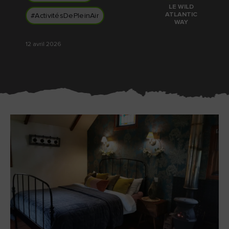
J'aime
J'aime
LE WILD
ATLANTIC
#ActivitésDePleinAir
WAY
12 avril 2026
Pierre de Blarney au
Game of Thrones Studio
château de Blarney
Tour