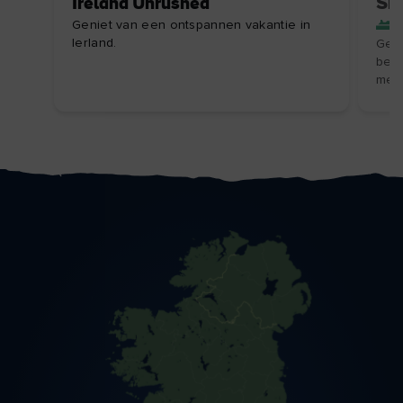
Ireland Unrushed
Sh
Geniet van een ontspannen vakantie in
Ierland.
Geni
bedr
mere