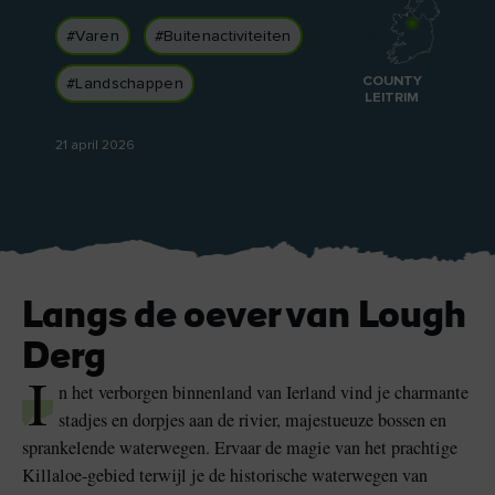
leuk
Vind ik leuk
Vind ik leuk
#Varen
#Buitenactiviteiten
COUNTY
#Landschappen
LEITRIM
Blarney Stone bij
Game of Thrones Studio
21 april 2026
Blarney Castle
Tour
Langs de oever van Lough
Derg
I
n het verborgen binnenland van Ierland vind je charmante
stadjes en dorpjes aan de rivier, majestueuze bossen en
sprankelende waterwegen. Ervaar de magie van het prachtige
k leuk
Killaloe-gebied terwijl je de historische waterwegen van