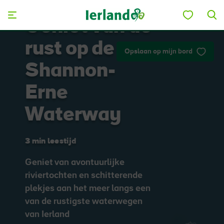
Skip to main content
Geniet van de
rust op de
Opslaan op mijn bord
Shannon-
Erne
Waterway
3 min leestijd
Geniet van avontuurlijke
riviertochten en schitterende
plekjes aan het meer langs een
van de rustigste waterwegen
van Ierland