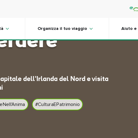
10 attrazioni
tà
Organizza il tuo viaggio
Aiuto e
erdere
apitale dell'Irlanda del Nord e visita
ni
eNell'Anima
#CulturaEPatrimonio