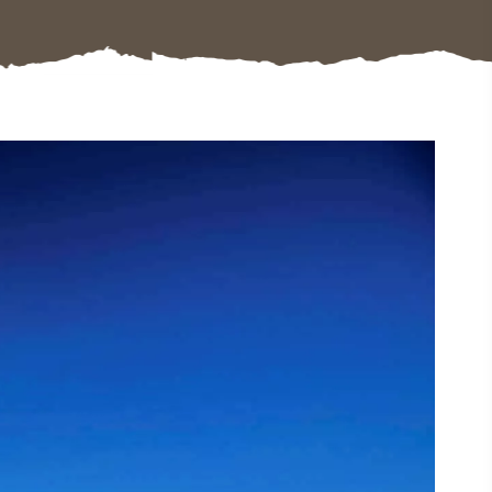
#CulturaEPatrimonio
#AttivitàAll'Aperto
#LuoghiStorici