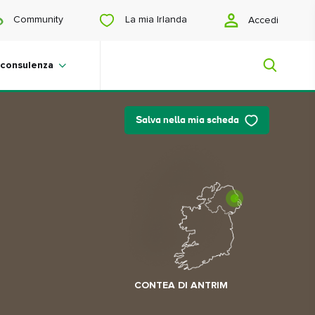
La mia Irlanda
Community
Accedi
 consulenza
Salva nella mia scheda
La mia Irlanda
Sei in cerca di ispirazione? Stai
organizzando un viaggio? O desideri
semplicemente vedere qualcosa di
bello? Ti mostreremo un'Irlanda su
misura per te.
CONTEA DI ANTRIM
#paesaggi