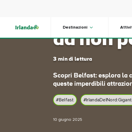
Skip to main content
Belfast: 
Destinazioni
Attivi
da non p
3 min di lettura
Scopri Belfast: esplora la c
queste imperdibili attrazio
#Belfast
#IrlandaDelNord:Gigant
10 giugno 2025