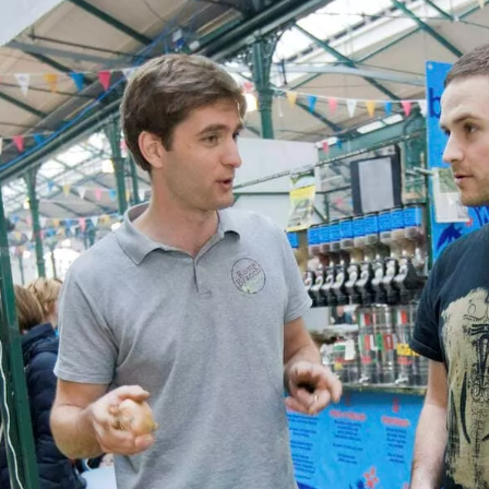
nome
izzo
Iscrivendomi acconsento a ricevere contenuti email personalizzati
base al mio utilizzo del sito web di Turismo Irlandese, email e ann
pubblicitari di Turismo Irlandese su altri siti web che utilizzano coo
pixel di tracciamento. Puoi annullare l'iscrizione in qualsiasi mome
cliccando su "annulla iscrizione" nelle nostre email. Puoi trovare
maggiori informazioni su "Come gestiamo i tuoi dati personali" nel
nostra
politica sulla privacy
.
Iscriviti!