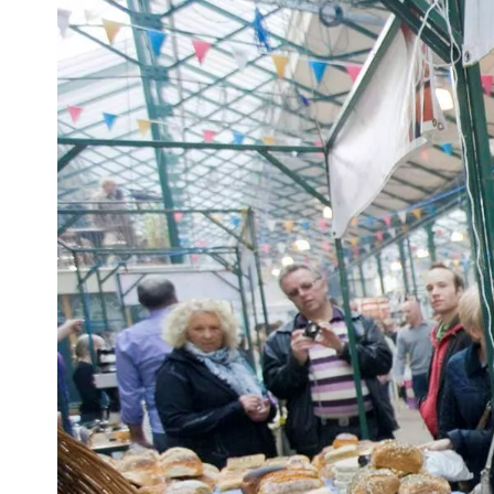
Cog
Indir
e-
mail