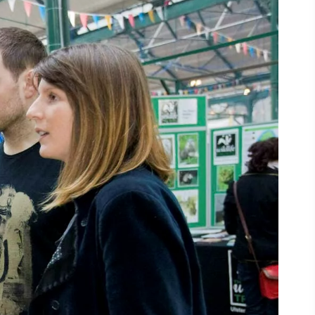
 in
unci
kie e
nto
la