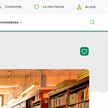
La mia Irlanda
Community
Accedi
 consulenza
La mia Irlanda
Sei in cerca di ispirazione? Stai
organizzando un viaggio? O desideri
semplicemente vedere qualcosa di
bello? Ti mostreremo un'Irlanda su
misura per te.
#paesaggi