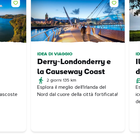
IDEA DI VIAGGIO
I
Derry~Londonderry e
I
la Causeway Coast
d
2 giorni 135 km
Esplora il meglio dell'Irlanda del
E
nascoste
Nord dal cuore della città fortificata!
i
de