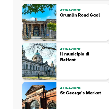
Indir
e-
ATTRAZIONE
mail
Crumlin Road Gaol
ATTRAZIONE
Il municipio di
Belfast
ATTRAZIONE
St George's Market