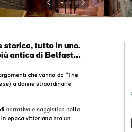
View
View
View
slide
slide
slide
1
2
3
 storica, tutto in uno.
iù antica di Belfast…
 argomenti che vanno da “The
dese) a donne straordinarie
di narrativa e saggistica nella
 in epoca vittoriana era un