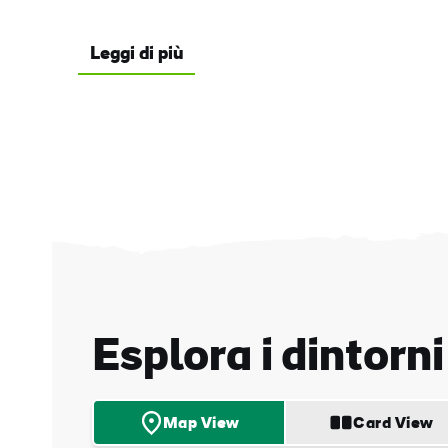
Leggi di più
Nom
Esplora i dintorni
Cog
Map View
Card View