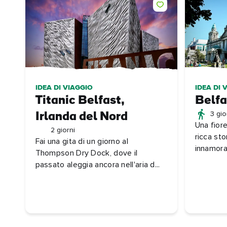
IDEA DI VIAGGIO
IDEA DI 
Titanic Belfast,
Belfa
3 gio
Irlanda del Nord
Una fior
2 giorni
ricca sto
Fai una gita di un giorno al
innamorat
Thompson Dry Dock, dove il
passato aleggia ancora nell'aria d...