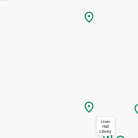
izzo
Iscrivendomi acconsento a ricevere contenuti email personalizzati
base al mio utilizzo del sito web di Turismo Irlandese, email e ann
pubblicitari di Turismo Irlandese su altri siti web che utilizzano coo
pixel di tracciamento. Puoi annullare l'iscrizione in qualsiasi mome
cliccando su "annulla iscrizione" nelle nostre email. Puoi trovare
maggiori informazioni su "Come gestiamo i tuoi dati personali" nel
nostra
politica sulla privacy
.
Iscriviti!
Linen
Hall
Library