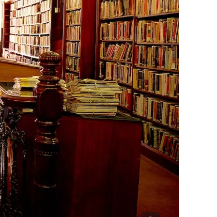
#CulturaEPatrimonio
#AttivitàAll'Aperto
#LuoghiStorici