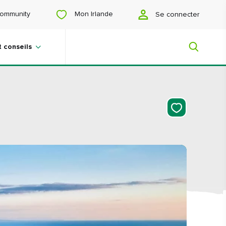
Mon Irlande
ommunity
Se connecter
t conseils
Mon Irlande
Vous cherchez des idées ? Vous
prévoyez un voyage ? Ou vous voulez
juste vous faire plaisir ? Nous allons
vous faire découvrir une Irlande qui
vous est tout particulièrement
destinée.