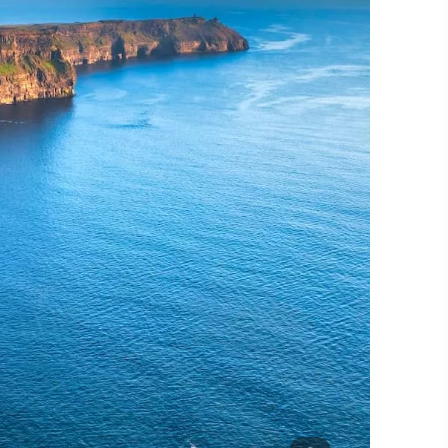
#Paysages
#CultureEtPatrimoine
#ActivitésDePleinAir
#SitesEmblématiques