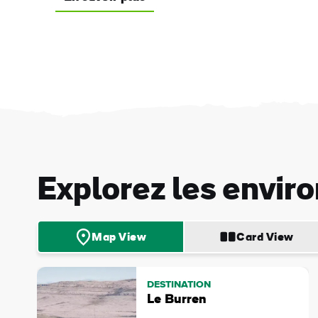
Explorez les envir
Pré
Map View
Card View
Nom
DESTINATION
de
fami
Le Burren