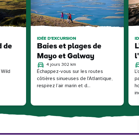
IDÉE D'EXCURSION
I
d de
Baies et plages de
L
Mayo et Galway
l
4 jours 302 km
 Wild
Échappez-vous sur les routes
L'
côtières sinueuses de l'Atlantique,
p
respirez l’air marin et d...
h
in