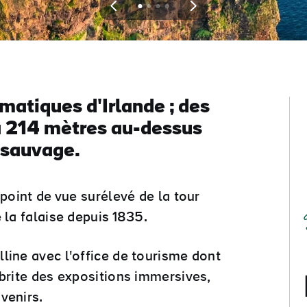
View
View
View
View
slide
slide
slide
slide
1
2
3
4
matiques d'Irlande ; des
 à 214 mètres au-dessus
 sauvage.
 point de vue surélevé de la tour
 la falaise depuis 1835.
line avec l'office de tourisme dont
abrite des expositions immersives,
venirs.