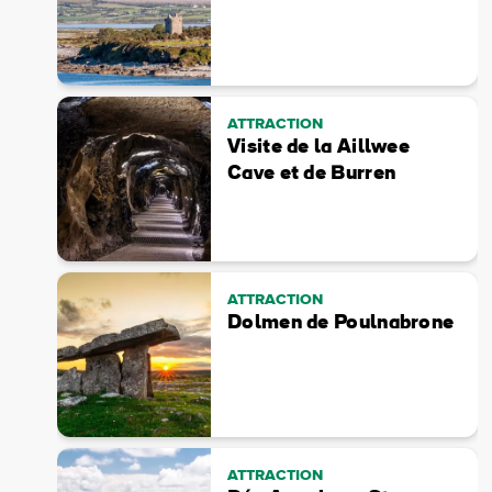
Adre
e-
mail
ATTRACTION
Visite de la Aillwee
Cave et de Burren
ATTRACTION
Dolmen de Poulnabrone
ATTRACTION