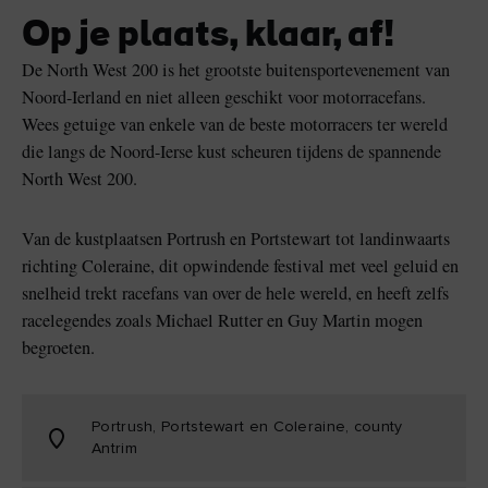
leuk
Vind ik leuk
Vind ik leuk
Op je plaats, klaar, af!
De North West 200 is het grootste buitensportevenement van
Noord-Ierland en niet alleen geschikt voor motorracefans.
Wees getuige van enkele van de beste motorracers ter wereld
Blarney Stone bij
Game of Thrones Studio
die langs de Noord-Ierse kust scheuren tijdens de spannende
Blarney Castle
Tour
North West 200.
Van de kustplaatsen Portrush en Portstewart tot landinwaarts
richting Coleraine, dit opwindende festival met veel geluid en
snelheid trekt racefans van over de hele wereld, en heeft zelfs
racelegendes zoals Michael Rutter en Guy Martin mogen
begroeten.
Portrush, Portstewart en Coleraine, county
k leuk
Antrim