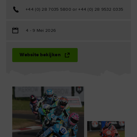
+44 (0) 28 7035 5800 or +44 (0) 28 9532 0335
4 - 9 Mei 2026
Website bekijken
k leuk