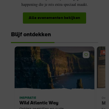
happening die je reis extra speciaal maakt.
Alle evenementen bekijken
Blijf ontdekken
AAN
INSPIRATIE
Ding
Wild Atlantic Way
Maa
Ontdek zeekliffen en oude