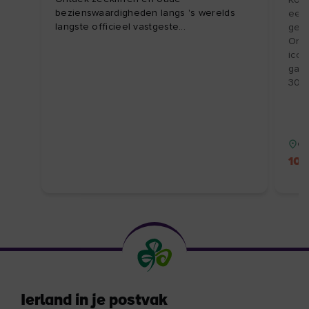
Kom 
bezienswaardigheden langs 's werelds
een 
langste officieel vastgeste...
gesc
Ont
icon
gast
30/1
Co
10%
Ierland in je postvak