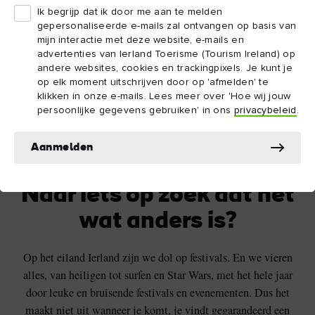
Ik begrijp dat ik door me aan te melden
gepersonaliseerde e-mails zal ontvangen op basis van
mijn interactie met deze website, e-mails en
advertenties van Ierland Toerisme (Tourism Ireland) op
andere websites, cookies en trackingpixels. Je kunt je
op elk moment uitschrijven door op 'afmelden' te
klikken in onze e-mails. Lees meer over 'Hoe wij jouw
persoonlijke gegevens gebruiken' in ons
privacybeleid
.
North West 200
Aanmelden
Naar iets op zoek dat net
wat anders is?
Op het eiland Ierland zijn we dol op festivals. En we vieren
alles, van heiligen tot surfen en Star Wars, met het hele jaar
door leuke en bruisende festivals en evenementen. Dus het
maakt niet uit wanneer je komt, je vindt gegarandeerd een