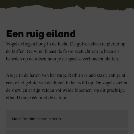
leuk
Vind ik leuk
Vind ik leuk
Een ruig eiland
Blarney Stone bij
Game of Thrones Studio
Blarney Castle
Tour
Vogels vliegen hoog in de lucht. De golven slaan te pletter op
de kliffen. De wind blaast de frisse zeelucht om je heen en
beneden op de rotsen hoor je de speelse zeehonden blaffen.
Als je in de haven van het ruige Rathlin Island staat, valt je al
eerste het geluid van de dieren in het wild op. De vogels stelen
de show en er zijn velden vol wilde bloemen: op dit prachtige
eiland ben je één met de natuur.
Naar Rathlin Island reizen
k leuk