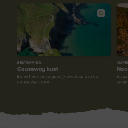
BESTEMMING
INSPI
Causeway kust
Noor
Beleef een onvergetelijk avontuur aan de
Ervaa
Causeway Coast
Ierla