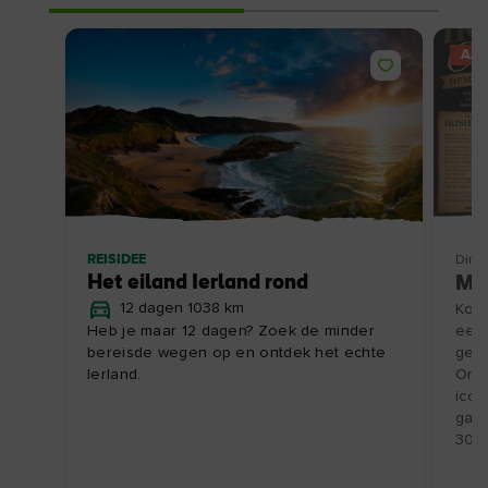
AAN
REISIDEE
Ding
Het eiland Ierland rond
Maa
12 dagen 1038 km
Kom 
Heb je maar 12 dagen? Zoek de minder
een 
bereisde wegen op en ontdek het echte
gesc
Ierland.
Ont
icon
gast
30/1