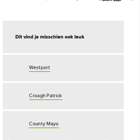
#CultuurEnErfgoed
#Buitenactiviteiten
#hoogtepunten
Dit vind je misschien ook leuk
Westport
Croagh Patrick
County Mayo