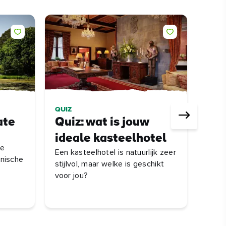
QUIZ
ATTR
ate
Quiz: wat is jouw
Be
ideale kasteelhotel
Av
de
Een kasteelhotel is natuurlijk zeer
Geni
nische
stijlvol, maar welke is geschikt
wand
voor jou?
een u
bos 