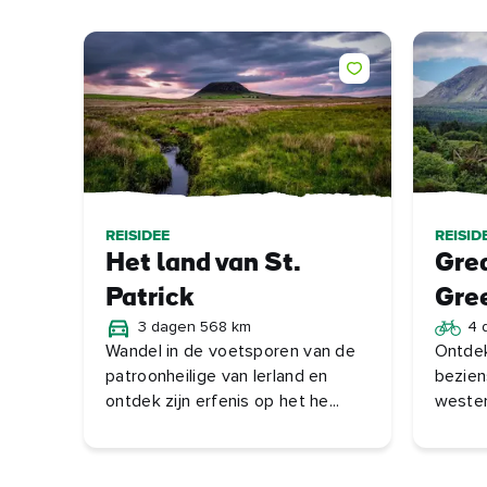
REISIDEE
REISID
Het land van St.
Gre
Patrick
Gre
3 dagen 568 km
4 
Wandel in de voetsporen van de
Ontde
patroonheilige van Ierland en
bezien
ontdek zijn erfenis op het he...
westen