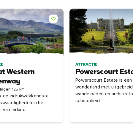
EE
ATTRACTIE
at Western
Powerscourt Est
Powerscourt Estate is een
enway
wonderland met uitgebrei
dagen 125 km
wandelpaden en architecto
k de indrukwekkendste
schoonheid.
swaardigheden in het
 van Ierland