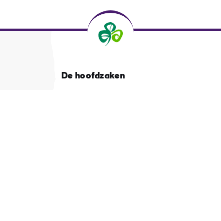
De hoofdzaken
d
Privacycentrum en beleid
Over Tourism Ireland
Cookies Beheren
Heb je vragen?
Vraag het aan onze
community
de