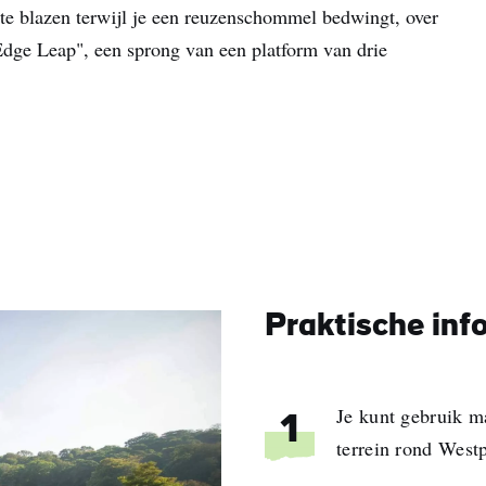
 te blazen terwijl je een reuzenschommel bedwingt, over
 Edge Leap", een sprong van een platform van drie
Praktische inf
Je kunt gebruik m
1
terrein rond Westp