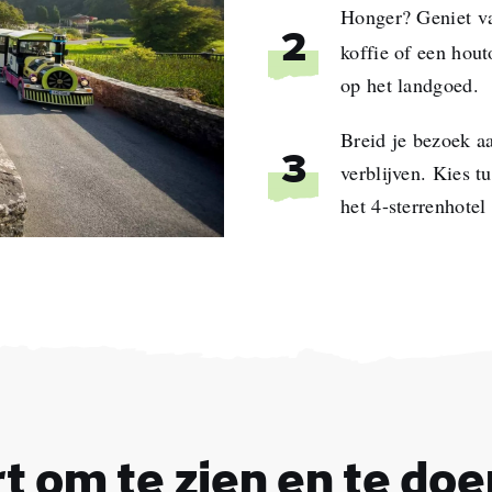
Honger? Geniet van
2
koffie of een hou
op het landgoed.
Breid je bezoek a
3
verblijven. Kies 
het 4-sterrenhotel
rnaam
ernaam
adres
t om te zien en te doe