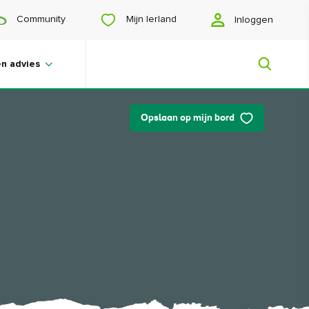
Mijn Ierland
Community
Inloggen
en advies
Opslaan op mijn bord
Mijn Ierland
Op zoek naar inspiratie? Een reis aan
het plannen? Of wil je jezelf gelukkig
scrollen? Wij laten je het Ierland zien
dat speciaal voor jou is gemaakt.
#Landschappen