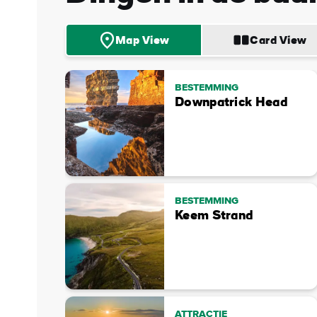
Map View
Card View
BESTEMMING
Downpatrick Head
BESTEMMING
Keem Strand
ATTRACTIE