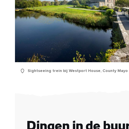
Sightseeing trein bij Westport House, County Mayo
Voo
Acht
E-
mail
Dingen in de buur