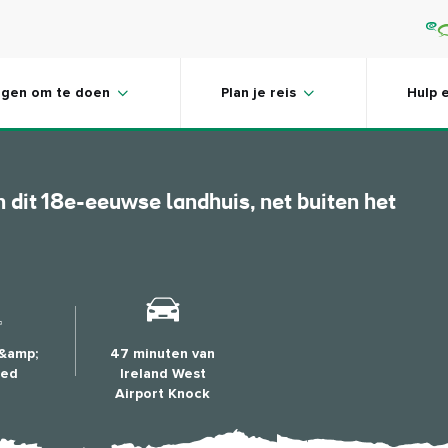
Westport
ngen om te doen
Plan je reis
Hulp 
n dit 18e-eeuwse landhuis, net buiten het
 &amp;
47 minuten van
oed
Ireland West
Airport Knock