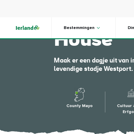
Skip to main content
Ontdek 
Bestemmingen
Di
House
Maak er een dagje uit van i
levendige stadje Westport.
County Mayo
Cultuur
Erfg