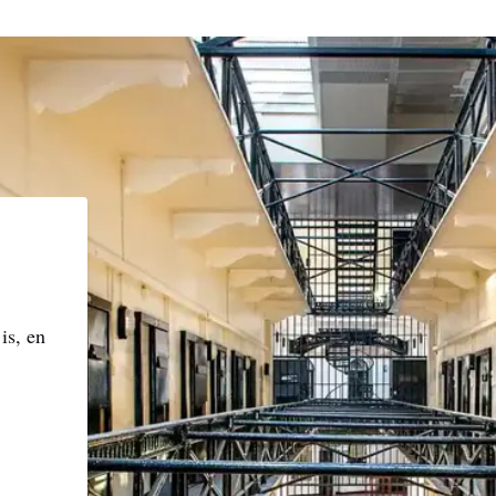
is, en
rnaam