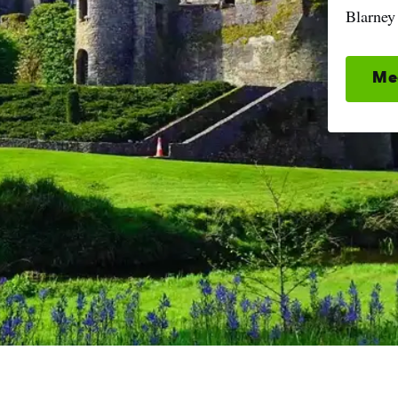
Blarney
Me