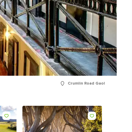
 zal
en
w
Crumlin Road Gaol