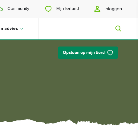
Mijn Ierland
Community
Inloggen
en advies
Opslaan op mijn bord
Mijn Ierland
Op zoek naar inspiratie? Een reis aan
het plannen? Of wil je jezelf gelukkig
scrollen? Wij laten je het Ierland zien
dat speciaal voor jou is gemaakt.
#Landschappen