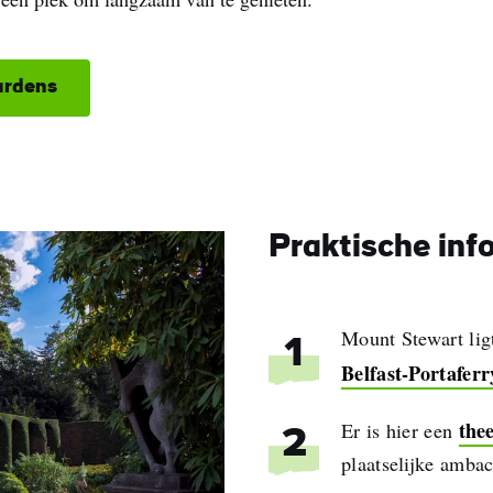
ardens
Praktische inf
Mount Stewart lig
1
Belfast-Portaferr
the
Er is hier een
2
plaatselijke ambac