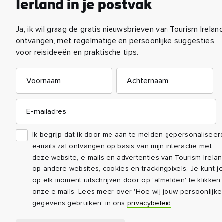
BESTEMMING
ARTIKE
Welkom in county
Gam
Down!
erv
County Down lijkt haast een
Ontdek
fantasiewereld met zijn epische
van Ga
bergen en weelderige bossen.
Ierland