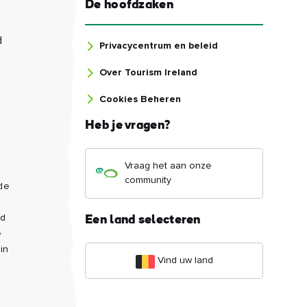
L
BESTEMMING
e of Thrones®-
Mourne Mountai
Bewonder de majestueuze
aringen
rotsformaties van graniet i
 de magnifieke locaties
hoogste berggebied van N
me of Thrones® in Noord-
Ierl...
.