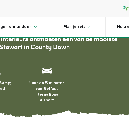
tewart
ngen om te doen
Plan je reis
Hulp 
 interieurs ontmoeten een van de mooiste
t Stewart in County Down
 &amp;
1 uur en 5 minuten
oed
van Belfast
International
Airport