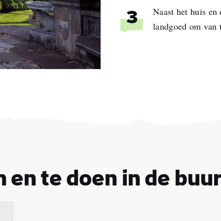
Naast het huis en
3
landgoed om van t
rnaam
ernaam
 en te doen in de buur
adres
Ik begrijp dat ik door me aan te melden gepersonaliseerde e-mails