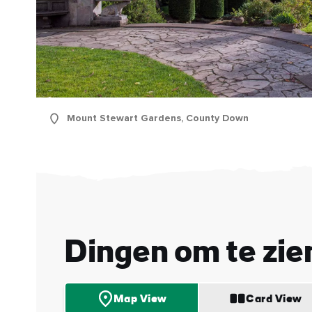
Mount Stewart Gardens, County Down
Voo
Acht
Dingen om te zien
E-
mail
Map View
Card View