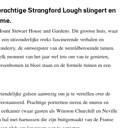
erachtige Strangford Lough slingert en
rme.
Mount Stewart House and Gardens. Dit grootse huis, waar
een uitzonderlijke reeks fascinerende verhalen en
onderry, de ontwerpster van de wereldberoemde tuinen.
elk moment van het jaar wel iets om van te genieten,
kersenbomen in bloei staan en de formele tuinen in een
vriendelijke gidsen aanwezig om je te vertellen over de
erestaureerd. Prachtige portretten sieren de muren en
e eetkamer (waar gasten als Winston Churchill en Neville
 hal met harnassen die zijn buitgemaakt van de Franse
t een plek om langzaam van te genieten.