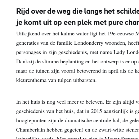
Rijd over de weg die langs het schild
je komt uit op een plek met pure cha
Uitkijkend over het kalme water ligt het 19e-eeuwse 
generaties van de familie Londonderry woonden, heeft 
personages in zijn geschiedenis, met name Lady Lond
Dankzij de slimme beplanting en het ontwerp is er op 
maar de tuinen zijn vooral betoverend in april als de 
kleurenthema van tulpen uitbarsten.
In het huis is nog veel meer te beleven. Er zijn altijd 
geschiedenis van het huis, dat in 2015 aanzienlijk is g
hoogtepunten zijn de dramatische centrale hal, de gel
Chamberlain hebben gegeten) en de zwart-witte stenen
keizerlijke garde. Met zoveel te zien is Mount Stewar