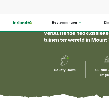
Skip to main content
Mount S
Bestemmingen
Di
Verbluffende neoklassieke
tuinen ter wereld in Moun
County Down
Cultuur
Erfg