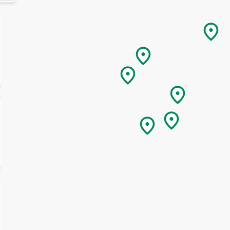
ontvangen op basis van mijn interactie met deze website, e-mails 
advertenties van Tourism Ireland op andere websites, cookies en
trackingpixels. Je kunt je op elk moment uitschrijven door op
'afmelden' te klikken in onze e-mails. Lees meer over 'Hoe wij jou
persoonlijke gegevens gebruiken' in ons
privacybeleid
.
Aanmelden