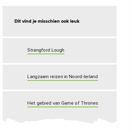
#CultuurEnErfgoed
#Buitenactiviteiten
Dit vind je misschien ook leuk
#hoogtepunten
Strangford Lough
Langzaam reizen in Noord-Ierland
Het gebied van Game of Thrones