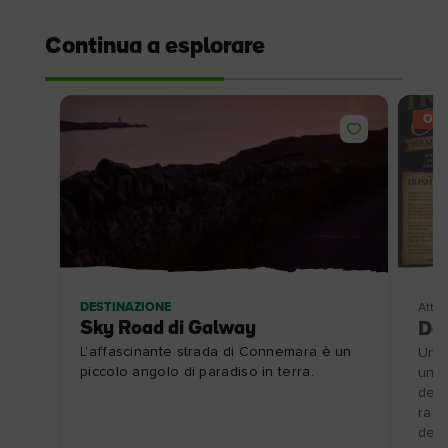
Continua a esplorare
OFF
DESTINAZIONE
Attivi
Sky Road di Galway
Dem
L'affascinante strada di Connemara è un
Unis
piccolo angolo di paradiso in terra.
una 
dell
racc
dell