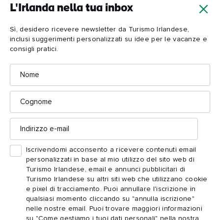
L'Irlanda nella tua inbox
Sì, desidero ricevere newsletter da Turismo Irlandese,
inclusi suggerimenti personalizzati su idee per le vacanze e
consigli pratici.
Nome
Musica tradizionale lungo la Wild Atlantic Way
Melodie tradizionali
Cognome
Entra in un pub del Connemara e sarai accolto da allegre
Indirizzo
e-
note tradizionali. Non sai cosa aspettarti? Te lo diciamo
mail
noi.
Iscrivendomi acconsento a ricevere contenuti email
personalizzati in base al mio utilizzo del sito web di
Turismo Irlandese, email e annunci pubblicitari di
Scopri di più
Turismo Irlandese su altri siti web che utilizzano cookie
e pixel di tracciamento. Puoi annullare l'iscrizione in
qualsiasi momento cliccando su "annulla iscrizione"
nelle nostre email. Puoi trovare maggiori informazioni
su "Come gestiamo i tuoi dati personali" nella nostra