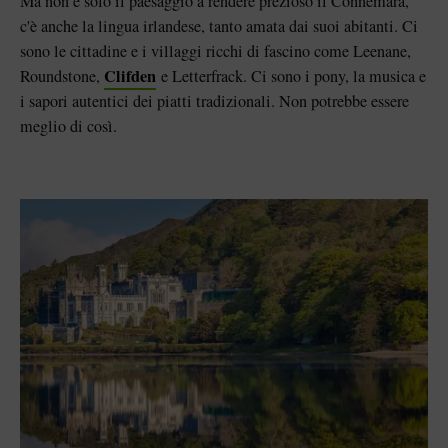
Ma non è solo il paesaggio a rendere prezioso il Connemara,
c'è anche la lingua irlandese, tanto amata dai suoi abitanti. Ci
sono le cittadine e i villaggi ricchi di fascino come Leenane,
Clifden
Roundstone,
e Letterfrack. Ci sono i pony, la musica e
i sapori autentici dei piatti tradizionali. Non potrebbe essere
meglio di così.
"mi piace"