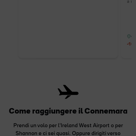
a re
Co
-10
Come raggiungere il Connemara
Prendi un volo per l'Ireland West Airport o per
Shannon e ci sei quasi. Oppure dirigiti verso