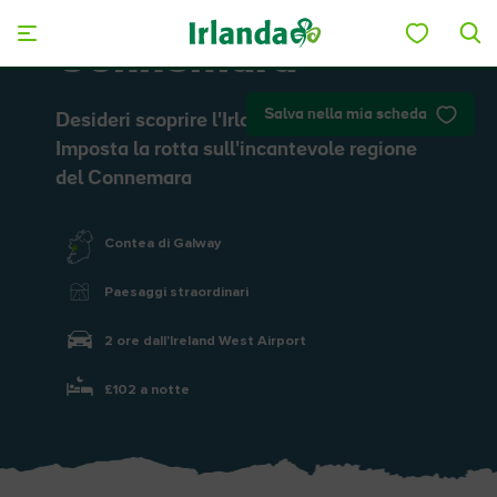
Skip to main content
Connemara
Salva nella mia scheda
Desideri scoprire l'Irlanda "autentica"?
Imposta la rotta sull'incantevole regione
del Connemara
Contea di Galway
Paesaggi straordinari
2 ore dall'Ireland West Airport
£102 a notte