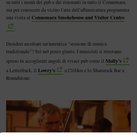
su tutti i menù dei pub e dei ristoranti in tutto il Connemara,
ma per conoscere da vicino l'arte dell'affumicatura programma
Connemara Smokehouse and Visitor Centre
una visita al
.
Desideri ascoltare un'autentica "sessione di musica
tradizionale"? Sei nel posto giusto. I musicisti si ritrovano
Molly’s
spesso in accoglienti angoli di vivaci pub come il
Lowry’s
a Letterfrack, il
a Clifden e lo Shamrock Bar a
Roundstone.