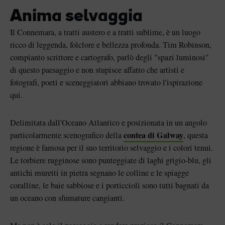
i piace"
Metti "mi piace"
Metti "mi pi
Anima selvaggia
Il Connemara, a tratti austero e a tratti sublime, è un luogo
ricco di leggenda, folclore e bellezza profonda. Tim Robinson,
compianto scrittore e cartografo, parlò degli "spazi luminosi"
La Pietra di Blarney al
Game of Thrones Studio
di questo paesaggio e non stupisce affatto che artisti e
castello di Blarney
Tour
fotografi, poeti e sceneggiatori abbiano trovato l'ispirazione
qui.
Delimitata dall'Oceano Atlantico e posizionata in un angolo
contea di Galway
particolarmente scenografico della
, questa
regione è famosa per il suo territorio selvaggio e i colori tenui.
Le torbiere rugginose sono punteggiate di laghi grigio-blu, gli
antichi muretti in pietra segnano le colline e le spiagge
coralline, le baie sabbiose e i porticcioli sono tutti bagnati da
un oceano con sfumature cangianti.
"mi piace"