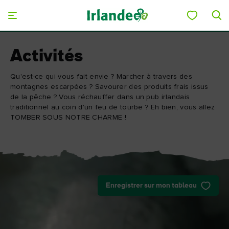
Skip to main content
Activités
Qu'est-ce qui vous fait envie ? Marcher à travers des
montagnes escarpées ? Savourer des produits frais issus
de la pêche ? Vous réchauffer dans un pub irlandais
traditionnel au coin d'un feu de tourbe ? Eh bien, vous allez
TOMBER SOUS NOTRE CHARME !
Enregistrer sur mon tableau