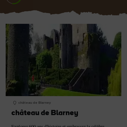
slide
slide
slide
slide
1
2
3
4
château de Blarney
château de Blarney
Explorez 600 ans d'histoire et embrassez la célèbre