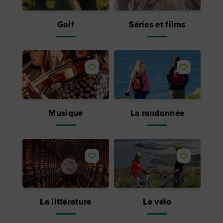
Golf
Séries et films
J'aime
J'aime
Musique
La randonnée
J'aime
J'aime
La littérature
Le vélo