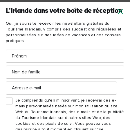
L'Irlande dans votre boîte de réception
Charger plus
Oui, je souhaite recevoir les newsletters gratuites du
Tourisme Irlandais, y compris des suggestions régulières et
personnalisées sur des idées de vacances et des conseils
pratiques.
Prénom
Nom
de
famille
L'Irlande dans votre boîte de
Adresse
réception
e-
mail
Je comprends qu'en m'inscrivant, je recevrai des e-
Oui, je souhaite recevoir les newsletters gratuites du
mails personnalisés basés sur mon utilisation du site
Tourisme Irlandais, y compris des suggestions
Web du Tourisme Irlandais, des e-mails et de la publicité
régulières et personnalisées sur des idées de
du Tourisme Irlandais sur d'autres sites Web, des
vacances et des conseils pratiques.
cookies et des pixels de suivi. Vous pouvez vous
Prénom
Adresse
désinscrire à tout moment en cliquant sur "se