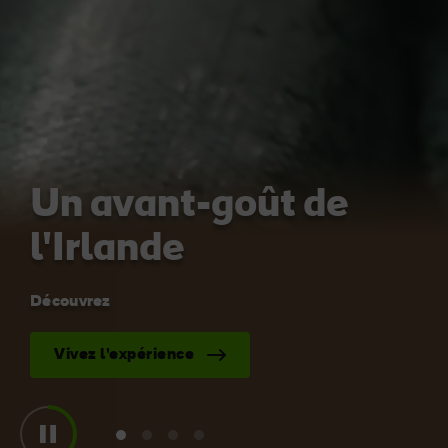
J'aime
J'aime
Pierre de Blarney au
Game of Thrones Studio
château de Blarney
Tour
Un avant-goût de
l'Irlande
Découvrez
Vivez l'expérience
View
View
View
View