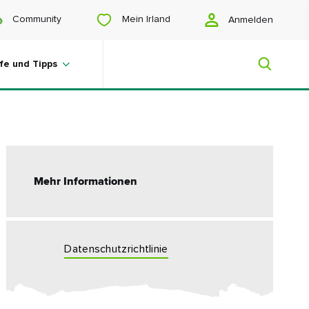
Mein Irland
Community
Anmelden
lfe und Tipps
Zu meiner Pinnwand hinzufügen
Mein Irland
Mehr Informationen
Sie suchen noch Anregungen? Planen
Sie eine Reise? Oder wollen Sie sich
einfach nur glücklich scrollen? Wir
zeigen Ihnen ein Irland, das nur für Sie
gemacht ist.
Datenschutzrichtlinie
#Landschaften