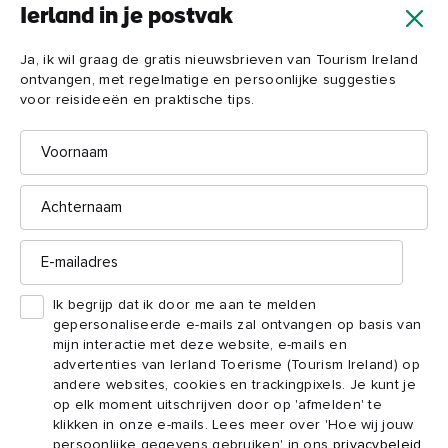
suggesties voor reisideeën en praktische tips.
Ierland in je postvak
Voornaam
E-
Ja, ik wil graag de gratis nieuwsbrieven van Tourism Ireland
mailadres
ontvangen, met regelmatige en persoonlijke suggesties
voor reisideeën en praktische tips.
Achternaam
Voornaam
E-
mailadres
Achternaam
Ik begrijp dat ik door me aan te melden
gepersonaliseerde e-mails zal ontvangen op basis
E-
van mijn interactie met deze website, e-mails en
mailadres
advertenties van Ierland Toerisme (Tourism Ireland)
k leuk
op andere websites, cookies en trackingpixels. Je
Ik begrijp dat ik door me aan te melden
kunt je op elk moment uitschrijven door op
gepersonaliseerde e-mails zal ontvangen op basis van
'afmelden' te klikken in onze e-mails. Lees meer
mijn interactie met deze website, e-mails en
over 'Hoe wij jouw persoonlijke gegevens
advertenties van Ierland Toerisme (Tourism Ireland) op
gebruiken' in ons
privacybeleid
.
andere websites, cookies en trackingpixels. Je kunt je
op elk moment uitschrijven door op 'afmelden' te
klikken in onze e-mails. Lees meer over 'Hoe wij jouw
Aanmelden
persoonlijke gegevens gebruiken' in ons
privacybeleid
.