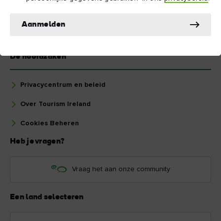
Aanmelden
De hoofdzaken
Privacycentrum en beleid
Over Tourism Ireland
Cookies Beheren
Heb je vragen?
Vraag het aan onze community
Een land selecteren