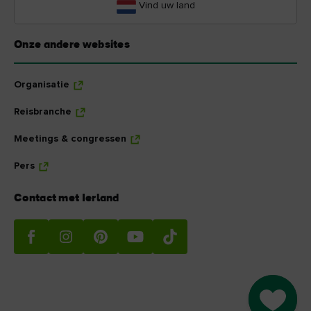
Vind uw land
Onze andere websites
Organisatie
Reisbranche
Meetings & congressen
Pers
Contact met Ierland
Go to M