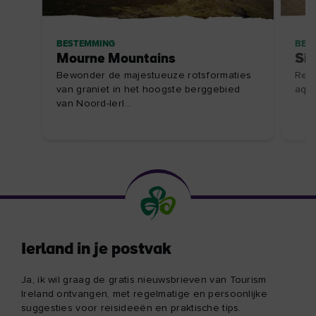
BESTEMMING
BES
Mourne Mountains
Sil
Bewonder de majestueuze rotsformaties
Reis
van graniet in het hoogste berggebied
aqua
van Noord-Ierl...
Ierland in je postvak
Ja, ik wil graag de gratis nieuwsbrieven van Tourism
Ireland ontvangen, met regelmatige en persoonlijke
suggesties voor reisideeën en praktische tips.