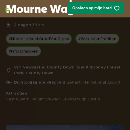
Skip to main content
Mourne Way
Opslaan op mijn bord
2 dagen
33 km
#Noord-Ierland:GrootVanGeest
#WandelenEnHiken
#landschappen
Van
Newcastle, County Down
naar
Kilbroney Forest
Park, County Down
Dichtsbijzijnde vliegveld
Belfast International Airport
Attracties
Castle Ward, Mount Stewart, Hillsborough Castle