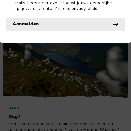
mails. Lees meer over 'Hoe wij jouw persoonlijke
gegevens gebruiken' in ons
privacybeleid
.
Aanmelden
DAG 1
Dag 1
Een groen Forest Park, adembenemende valleien en
ruige bergen - de eerste helft van de Mourne Way heeft