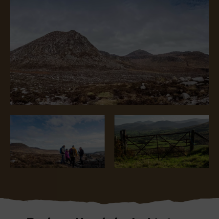
Blarney Stone bij
Game of Thrones Studio
Blarney Castle
Tour