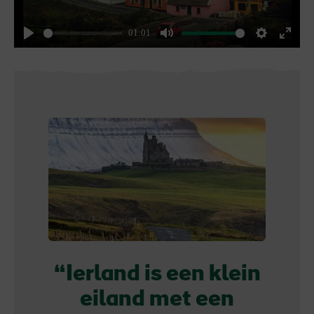
01:01
Play
Mute
Settings
Enter
fullsc
Ierland is een klein
eiland met een