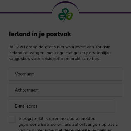
Ierland in je postvak
Ja, ik wil graag de gratis nieuwsbrieven van Tourism
Ireland ontvangen, met regelmatige en persoonlijke
suggesties voor reisideeën en praktische tips.
Voornaam
E-
mailadres
Achternaam
E-
mailadres
Ik begrijp dat ik door me aan te melden
gepersonaliseerde e-mails zal ontvangen op basis
van mijn interactie met deze website, e-mails en