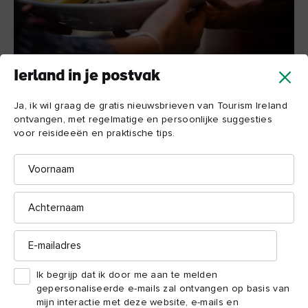
Ierland in je postvak
Ja, ik wil graag de gratis nieuwsbrieven van Tourism Ireland
Oesters op de Engelse markt, Cork
ontvangen, met regelmatige en persoonlijke suggesties
Vier de rijke cultuur van Ierland
voor reisideeën en praktische tips.
Voornaam
1
Ervaar cultuur in de natuur
Achternaam
Houtsnijwerk, kaas maken, zelfs het bouwen van muren met
droge stenen – Ierland is dé plek om nieuwe vaardigheden te
E-
mailadres
leren terwijl je onze gebruiken leert kennen in prachtige
landschappen.
Ik begrijp dat ik door me aan te melden
gepersonaliseerde e-mails zal ontvangen op basis van
2
mijn interactie met deze website, e-mails en
Ontdek de literatuur van Ierland