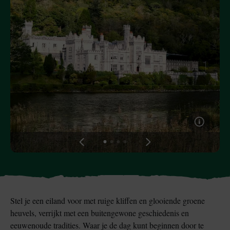
Blarney Stone bij
Game of Thrones Studio
Blarney Castle
Tour
View
View
View
View
slide
slide
slide
slide
1
2
3
4
Stel je een eiland voor met ruige kliffen en glooiende groene
heuvels, verrijkt met een buitengewone geschiedenis en
eeuwenoude tradities. Waar je de dag kunt beginnen door te