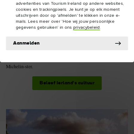
advertenties van Tourism Ireland op andere websites,
Van Yeats tot Rooney, onze dichters, toneelschrijvers en
cookies en trackingpixels. Je kunt je op elk moment
uitschrijven door op 'afmelden' te klikken in onze e-
vertellers hebben zich door Ierland laten inspireren tijdens het
mails. Lees meer over 'Hoe wij jouw persoonlijke
creëren van wereldberoemde literatuur.
gegevens gebruiken' in ons
privacybeleid
.
3
Smakelijk genieten van de Ierse Michelin-
Aanmelden
sterren
Proef de innovatie, natuurlijke creativiteit en ongeëvenaarde
lokale producten op het menu van de Ierse restaurants met een
Michelin-ster.
Beleef Ierland's cultuur