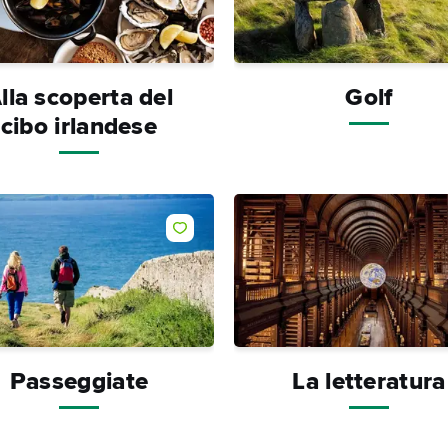
lla scoperta del
Golf
cibo irlandese
Metti "mi piace"
Passeggiate
La letteratura