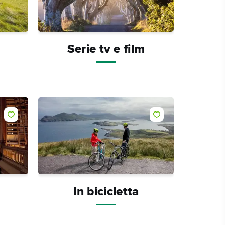
Serie tv e film
Metti "mi piace"
Metti "mi piace"
In bicicletta