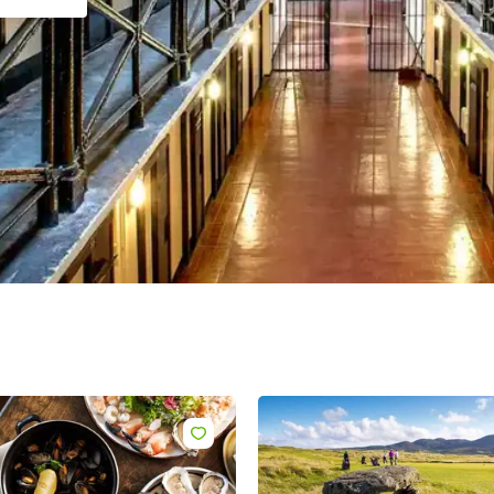
nome
izzo
Iscrivendomi acconsento a ricevere contenuti email personalizzati
base al mio utilizzo del sito web di Turismo Irlandese, email e ann
pubblicitari di Turismo Irlandese su altri siti web che utilizzano coo
pixel di tracciamento. Puoi annullare l'iscrizione in qualsiasi mome
cliccando su "annulla iscrizione" nelle nostre email. Puoi trovare
maggiori informazioni su "Come gestiamo i tuoi dati personali" nel
nostra
politica sulla privacy
.
Iscriviti!
Metti "mi piace"