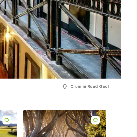
 in
unci
kie e
nto
la
Crumlin Road Gaol
Metti "mi piace"
Metti "mi piace"