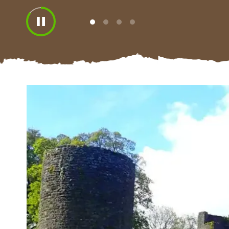
View
View
View
View
slide
slide
slide
slide
1
2
3
4