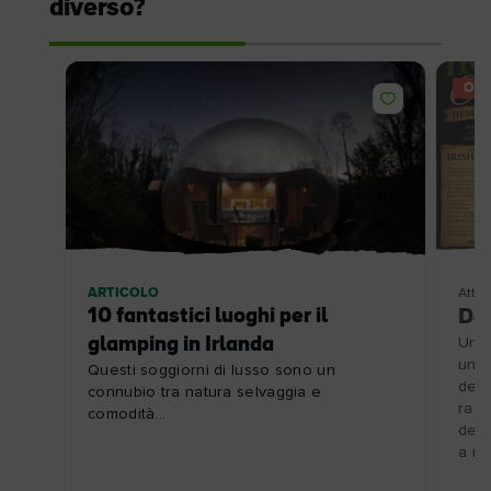
diverso?
OFF
ARTICOLO
Attivi
10 fantastici luoghi per il
Dem
glamping in Irlanda
Unis
una 
Questi soggiorni di lusso sono un
dell
connubio tra natura selvaggia e
racc
comodità...
dell
a re