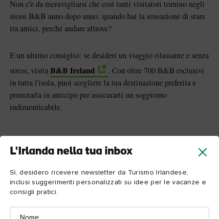
Non c'è da meravigliarsi che così tanti visitatori tornino negli
stessi B&B anno dopo anno: quando hai la sensazione di stare
tra amici, perché andare altrove?
E un ultimo consiglio: se desideri un viaggio rilassante e senza
B&B Ireland
stress, visita
. Con oltre 700 B&B esclusivi
in tutta l'isola, puoi scegliere la tua destinazione preferita e
prenotarla in anticipo per assicurarti un soggiorno
indimenticabile.
L'Irlanda nella tua inbox
Sì, desidero ricevere newsletter da Turismo Irlandese,
inclusi suggerimenti personalizzati su idee per le vacanze e
consigli pratici.
Nome