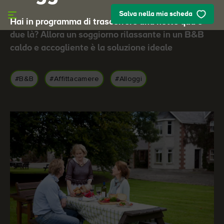
Skip to main content
Salva nella mia scheda
Hai in programma di trascorrere una notte qua e
due là? Allora un soggiorno rilassante in un B&B
caldo e accogliente è la soluzione ideale
#B&B
#Affittacamere
#Alloggi