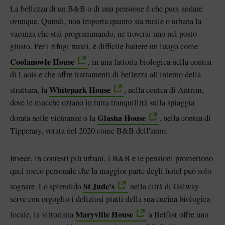
La bellezza di un B&B o di una pensione è che puoi andare
ovunque. Quindi, non importa quanto sia rurale o urbana la
vacanza che stai programmando, ne troverai uno nel posto
giusto. Per i rifugi rurali, è difficile battere un luogo come
Coolanowle House
, in una fattoria biologica nella contea
di Laois e che offre trattamenti di bellezza all'interno della
Whitepark House
struttura, la
, nella contea di Antrim,
dove le mucche oziano in tutta tranquillità sulla spiaggia
Glasha House
dorata nelle vicinanze o la
, nella contea di
Tipperary, votata nel 2020 come B&B dell'anno.
Invece, in contesti più urbani, i B&B e le pensioni promettono
quel tocco personale che la maggior parte degli hotel può solo
St Jude's
sognare. Lo splendido
nella città di Galway
serve con orgoglio i deliziosi piatti della sua cucina biologica
Maryville House
locale, la
vittoriana
a Belfast offre uno