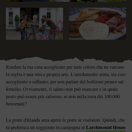
i piace"
Metti "mi piace"
Metti "mi pi
La Pietra di Blarney al
Game of Thrones Studio
castello di Blarney
Tour
Rendere la tua casa accogliente per tutti coloro che ne varcano
la soglia è una vera e propria arte. L'arredamento aiuta, sia esso
accogliente o raffinato, per non parlare del bollitore pronto sul
fornello. Ovviamente, il saluto non può mancare e in quale
posto può essere più caloroso, se non nella terra dei 100.000
benvenuti?
La gente d'Irlanda ama aprire le porte ai visitatori. Quindi, che
"mi piace"
Larchmount House
tu preferisca un soggiorno in campagna al