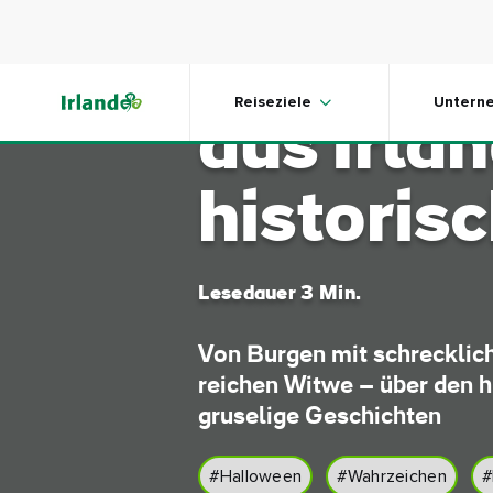
Skip to main content
4 Grusel
Reiseziele
Untern
aus Irla
historis
Lesedauer 3 Min.
Von Burgen mit schrecklic
reichen Witwe – über den hi
gruselige Geschichten
#Halloween
#Wahrzeichen
#