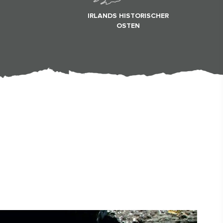
IRLANDS HISTORISCHER
#KulturUndTradition
OSTEN
#AktivitätenImFreien
#Wahrzeichen