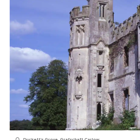
name
Duckett's Grove, Grafschaft Carlow