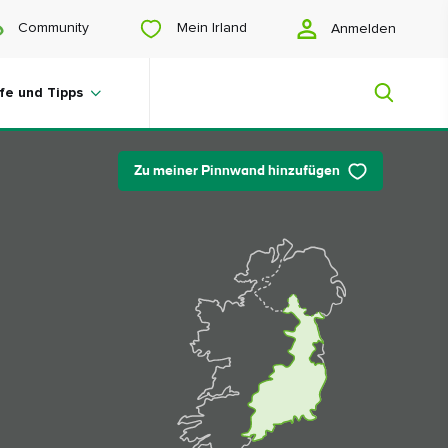
Mein Irland
Community
Anmelden
lfe und Tipps
Zu meiner Pinnwand hinzufügen
Mein Irland
Sie suchen noch Anregungen? Planen
Sie eine Reise? Oder wollen Sie sich
einfach nur glücklich scrollen? Wir
zeigen Ihnen ein Irland, das nur für Sie
gemacht ist.
#Landschaften