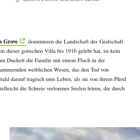
hname
-
sse
s Grove
dominieren die Landschaft der Grafschaft
Mit der Anmeldung erkläre ich mich damit einverstanden,
n dieser gotischen Villa bis 1916 gelebt hat, ist kein
personalisierte E-Mails zu erhalten. Diese basieren auf meiner
Nutzung der Website und E-Mails von Tourism Ireland sowie meine
am Duckett die Familie mit einem Fluch in der
Interaktion mit Werbung von Tourism Ireland auf anderen Websites
 jammernden weiblichen Wesen, das den Tod von
Cookies und Pixeln. Sie können Ihre Einwilligung jederzeit widerru
ald darauf tragisch ums Leben, als sie von ihrem Pferd
klicken Sie einfach auf "Abmelden" in unseren E-Mails. Weitere
elleicht die Schreie verlorener Seelen hören, die durch
Informationen darüber, wie wir Ihre persönlichen Daten verwende
finden Sie in unserer
Datenschutzrichtlinie
.
Anmelden