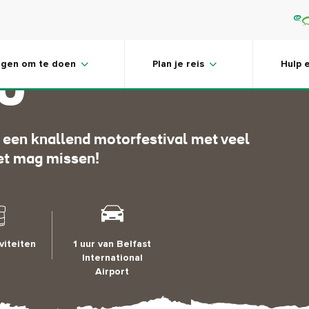
ional North
ngen om te doen
Plan je reis
Hulp 
00
 een knallend motorfestival met veel
iet mag missen!
viteiten
1 uur van Belfast
International
Airport