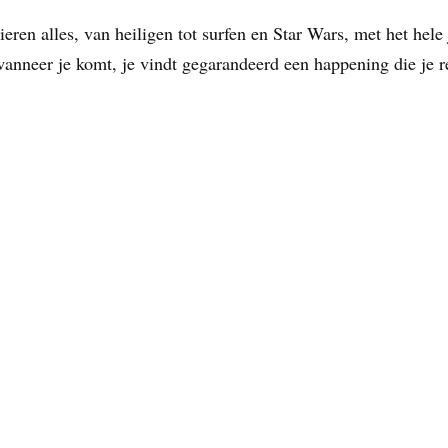
ieren alles, van heiligen tot surfen en Star Wars, met het hel
wanneer je komt, je vindt gegarandeerd een happening die je re
Alle evenementen bekijken
EDING