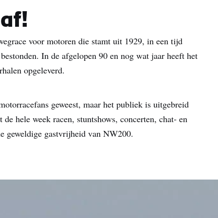
ontvangen op basis van mijn interactie met deze website, e-mails 
advertenties van Tourism Ireland op andere websites, cookies en
 af!
trackingpixels. Je kunt je op elk moment uitschrijven door op
'afmelden' te klikken in onze e-mails. Lees meer over 'Hoe wij jou
race voor motoren die stamt uit 1929, in een tijd
persoonlijke gegevens gebruiken' in ons
privacybeleid
.
bestonden. In de afgelopen 90 en nog wat jaar heeft het
rhalen opgeleverd.
Aanmelden
motorracefans geweest, maar het publiek is uitgebreid
t de hele week racen, stuntshows, concerten, chat- en
de geweldige gastvrijheid van NW200.