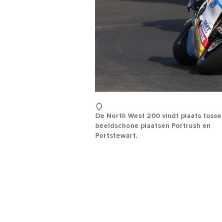
De North West 200 vindt plaats tuss
Voo
beeldschone plaatsen Portrush en
Portstewart.
Acht
E-
mail