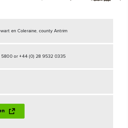
#CultuurEnErfgoed
#Buitenactiviteiten
#hoogtepunten
ewart en Coleraine, county Antrim
 5800 or +44 (0) 28 9532 0335
en