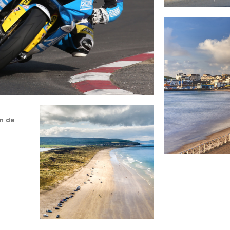
en de
rnaam
ernaam
adres
Ik begrijp dat ik door me aan te melden gepersonaliseerde e-mails