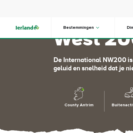
Skip to main content
Internat
Bestemmingen
Di
West 2
De International NW200 is
geluid en snelheid dat je n
County Antrim
Buitenacti