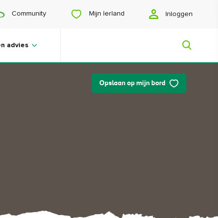
Mijn Ierland
Community
Inloggen
en advies
Opslaan op mijn bord
Mijn Ierland
Op zoek naar inspiratie? Een reis aan
het plannen? Of wil je jezelf gelukkig
scrollen? Wij laten je het Ierland zien
dat speciaal voor jou is gemaakt.
#Landschappen