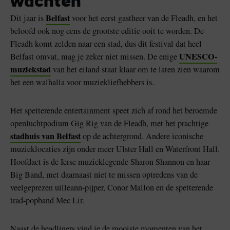
wachten
Belfast
Dit jaar is
voor het eerst gastheer van de Fleadh, en het
beloofd ook nog eens de grootste editie ooit te worden. De
Fleadh komt zelden naar een stad, dus dit festival dat heel
UNESCO-
Belfast omvat, mag je zeker niet missen. De enige
muziekstad
van het eiland staat klaar om te laten zien waarom
het een walhalla voor muziekliefhebbers is.
Het spetterende entertainment speet zich af rond het beroemde
openluchtpodium Gig Rig van de Fleadh, met het prachtige
stadhuis van Belfast
op de achtergrond. Andere iconische
muzieklocaties zijn onder meer Ulster Hall en Waterfront Hall.
Hoofdact is de Ierse muzieklegende Sharon Shannon en haar
Big Band, met daarnaast niet te missen optredens van de
veelgeprezen uilleann-pijper, Conor Mallon en de spetterende
trad-popband Mec Lir.
Naast de headliners vind je de mooiste momenten van het