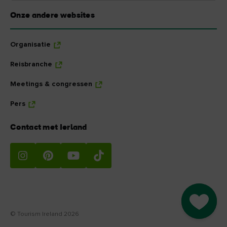
Onze andere websites
Organisatie
Reisbranche
Meetings & congressen
Pers
Contact met Ierland
Go to M
© Tourism Ireland 2026