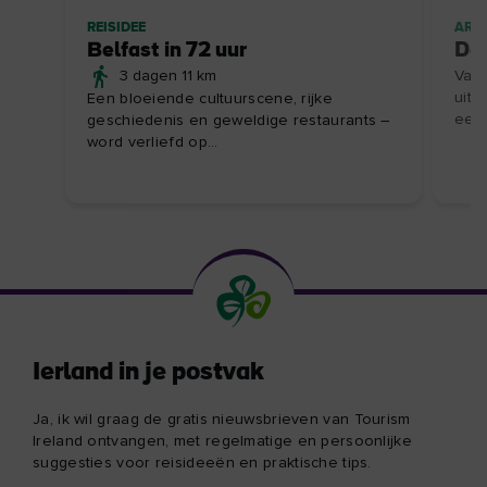
REISIDEE
ARTI
Belfast in 72 uur
De 
3 dagen 11 km
Van 
uitg
Een bloeiende cultuurscene, rijke
een 
geschiedenis en geweldige restaurants –
word verliefd op...
Ierland in je postvak
Ja, ik wil graag de gratis nieuwsbrieven van Tourism
Ireland ontvangen, met regelmatige en persoonlijke
suggesties voor reisideeën en praktische tips.