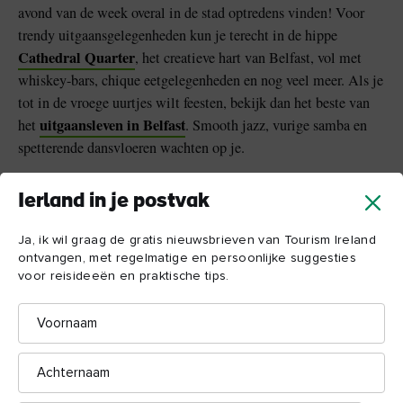
avond van de week overal in de stad optredens vinden! Voor
trendy uitgaansgelegenheden kun je terecht in de hippe
Cathedral Quarter
, het creatieve hart van Belfast, vol met
whiskey-bars, chique eetgelegenheden en nog veel meer. Als je
tot in de vroege uurtjes wilt feesten, bekijk dan het beste van
uitgaansleven in Belfast
het
. Smooth jazz, vurige samba en
spetterende dansvloeren wachten op je.
Ierland in je postvak
Ja, ik wil graag de gratis nieuwsbrieven van Tourism Ireland
ontvangen, met regelmatige en persoonlijke suggesties
voor reisideeën en praktische tips.
Voornaam
Achternaam