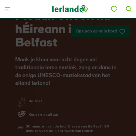
Skip to main content
Fleadh Cheoil na
hÉireann in
Opslaan op mijn bord
Belfast
Maak je klaar voor acht dagen vol
traditionele Ierse muziek, zang en dans in
de enige UNESCO-muziekstad van het
eiland Ierland!
Belfast
Kunst en cultuur
30 minuten van de luchthaven van Belfast | 90
minuten van de luchthaven van Dublin