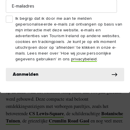
E-
mailadres
Ik begrijp dat ik door me aan te melden
gepersonaliseerde e-mails zal ontvangen op basis van
Titanic Belfast
Chris Hill Photographic
mijn interactie met deze website, e-mails en
advertenties van Tourism Ireland op andere websites,
cookies en trackingpixels. Je kunt je op elk moment
Meer dan de Fleadh
uitschrijven door op 'afmelden' te klikken in onze e-
mails. Lees meer over 'Hoe wij jouw persoonlijke
Er is ZO veel meer te genieten naast het muzikale erfgoed van
gegevens gebruiken' in ons
privacybeleid
.
St George's
Belfast. Geniet van heerlijke lekkernijen op de
Market
Cave Hill
uit het Victoriaanse tijdperk. Beklim
voor
Aanmelden
een adembenemend uitzicht over de stad en Belfast Lough. En
Titanic Belfast
vergeet natuurlijk niet om
te bezoeken, precies
op de kade waar het beruchte schip meer dan 100 jaar geleden
werd gebouwd. Deze compacte stad beloont
ontdekkingsreizigers met verborgen pareltjes, zoals het
CS Lewis-Square
Botanische
betoverende
, de schilderachtige
Tuinen
Crumlin Road Gaol
, de griezelijke
en nog veel meer.