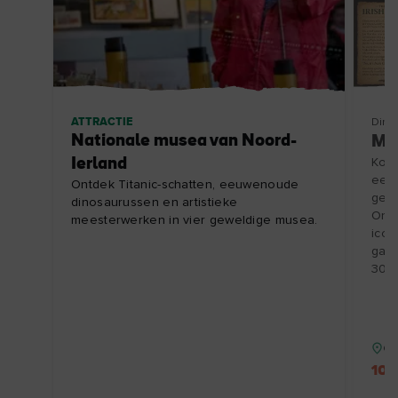
ATTRACTIE
Ding
Nationale musea van Noord-
Maa
Ierland
Kom 
een 
Ontdek Titanic-schatten, eeuwenoude
gesc
dinosaurussen en artistieke
Ont
meesterwerken in vier geweldige musea.
icon
gast
30/1
Co
10%