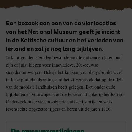
Een bezoek aan een van de vier locaties
van het National Museum geeft je inzicht
Blarney Stone bij
Game of Thrones Studio
Blarney Castle
Tour
in de Keltische cultuur en het verleden van
Ierland en zal je nog lang bijblijven.
Je kunt gouden sieraden bewonderen die duizenden jaren oud
zijn of juist kiezen voor innovatieve, 20e-eeuwse
sieradenontwerpen. Bekijk het keukengerei dat gebruikt werd
in Ierse plattelandscottages of het zilverbestek dat op de tafels
van de mooiste landhuizen heeft gelegen. Bewonder oude
bijlbladen en vuurwapens uit de Ierse onafhankelijkheidsstrijd.
Onderzoek oude stenen, objecten uit de ijzertijd en zelfs
levensechte opgezette tijgers en beren uit de jaren 1800.
De museumvestigingen