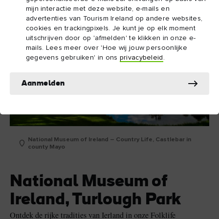
mijn interactie met deze website, e-mails en
advertenties van Tourism Ireland op andere websites,
cookies en trackingpixels. Je kunt je op elk moment
uitschrijven door op 'afmelden' te klikken in onze e-
mails. Lees meer over 'Hoe wij jouw persoonlijke
gegevens gebruiken' in ons
privacybeleid
.
Aanmelden
National Museum of Ireland – Country Life, Castlebar in
county Mayo
National Museum of
Ireland, Turlough Park
Ontdek de rijke tradities van Ierland in onze Folklife