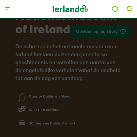
Skip to main content
National Museum
of Ireland
Opslaan op mijn bord
De schatten in het nationale museum van
Ierland beslaan duizenden jaren Ierse
geschiedenis en vertellen een aantal van
de ongelofelijke verhalen vanaf de oudheid
tot aan de dag van vandaag.
County Dublin en Mayo
Kunst en cultuur
30 min. van Dublin Airport