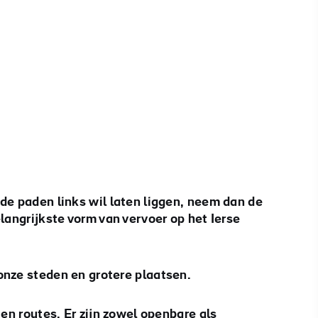
#CultuurEnErfgoed
#Buitenactiviteiten
#hoogtepunten
de paden links wil laten liggen, neem dan de
elangrijkste vorm van vervoer op het Ierse
onze steden en grotere plaatsen.
 en routes. Er zijn zowel openbare als