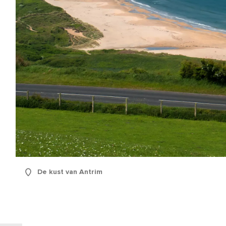
rnaam
De kust van Antrim
ernaam
adres