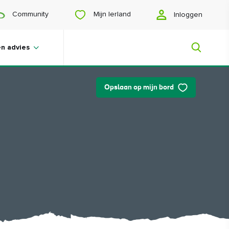
Mijn Ierland
Community
Inloggen
en advies
Opslaan op mijn bord
Mijn Ierland
Op zoek naar inspiratie? Een reis aan
het plannen? Of wil je jezelf gelukkig
scrollen? Wij laten je het Ierland zien
dat speciaal voor jou is gemaakt.
#Landschappen