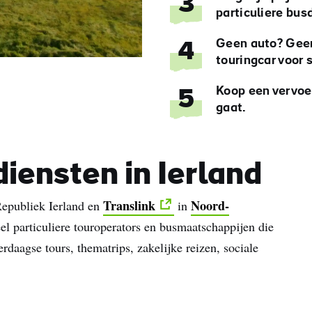
3
particuliere bus
Geen auto? Geen 
4
touringcar voor 
Koop een vervoer
5
gaat.
diensten in Ierland
Translink
Noord-
epubliek Ierland en
in
eel particuliere touroperators en busmaatschappijen die
erdaagse tours, thematrips, zakelijke reizen, sociale