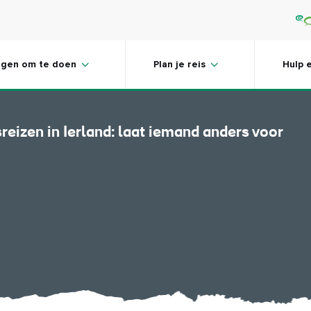
per bus
ngen om te doen
Plan je reis
Hulp 
sreizen in Ierland: laat iemand anders voor