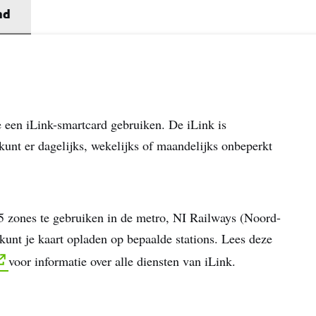
nd
Ik begrijp dat ik door me aan te melden gepersonaliseerde e-mails
ontvangen op basis van mijn interactie met deze website, e-mails 
advertenties van Tourism Ireland op andere websites, cookies en
trackingpixels. Je kunt je op elk moment uitschrijven door op
'afmelden' te klikken in onze e-mails. Lees meer over 'Hoe wij jou
persoonlijke gegevens gebruiken' in ons
privacybeleid
.
je een iLink-smartcard gebruiken. De iLink is
kunt er dagelijks, wekelijks of maandelijks onbeperkt
Aanmelden
5 zones te gebruiken in de metro, NI Railways (Noord-
kunt je kaart opladen op bepaalde stations. Lees deze
voor informatie over alle diensten van iLink.