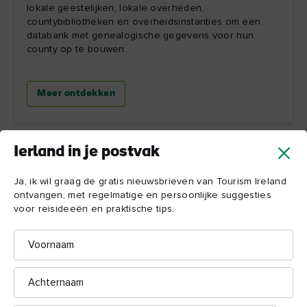
lokale geestelijken, lokale overheden,
countybibliotheken en overheidsinstanties om een
databank met genealogische gegevens voor hun
county op te bouwen.
Meer ontdekken
Ierland in je postvak
Ja, ik wil graag de gratis nieuwsbrieven van Tourism Ireland
ontvangen, met regelmatige en persoonlijke suggesties
voor reisideeën en praktische tips.
Voornaam
Achternaam