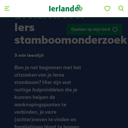
Skip to main content
Bronnen voor
Iers
Opslaan op mijn bord
stamboomonderzoek
3 min leestijd
Ben je net begonnen met het
uitzoeken van je Ierse
stamboom? Hier zijn wat
nuttige hulpmiddelen die je
kunnen helpen de
aanknopingspunten te
verbinden, je verre
(achter)neven te vinden en
familielijnen bloot te leggen