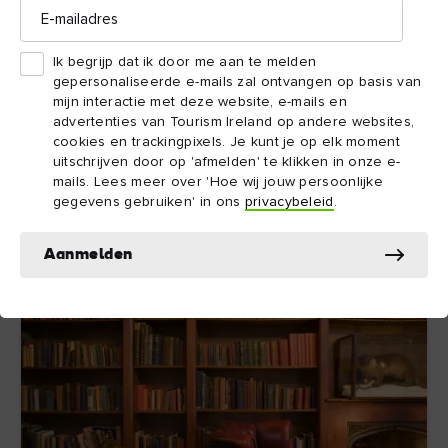
E-
11. EPIC: The Irish Emigration Museum
mailadres
EPIC is het Ierse emigratiemuseum dat een
Ik begrijp dat ik door me aan te melden
interactieve ervaring biedt en bezoekers meevoert
gepersonaliseerde e-mails zal ontvangen op basis van
op een reis langs de Ierse massa-emigratie. In de
mijn interactie met deze website, e-mails en
loop der eeuwen zijn er miljoenen Ieren naar het
advertenties van Tourism Ireland op andere websites,
buitenland verhuisd: EPIC is een eerbetoon aan hun
cookies en trackingpixels. Je kunt je op elk moment
prestaties.
uitschrijven door op 'afmelden' te klikken in onze e-
mails. Lees meer over 'Hoe wij jouw persoonlijke
gegevens gebruiken' in ons
privacybeleid
.
Meer ontdekken
Aanmelden