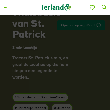
Skip to main content
Thuisbasis
van St.
Opslaan op mijn bord
Patrick
3 min leestijd
Traceer St. Patrick's reis, en
graaf de locaties op die hem
hielpen een legende te
worden...
#Noord-Ierland:GrootVanGeest
#ChristelijkErfgoed
#StPatrick