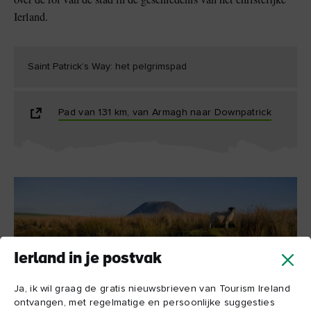
Ierland.
Saint Patrick’s Way: het pelgrimspad
Pad van 131 km, van Armagh naar Downpatrick
Ierland in je postvak
Ja, ik wil graag de gratis nieuwsbrieven van Tourism Ireland
Slemish Mountain
ontvangen, met regelmatige en persoonlijke suggesties