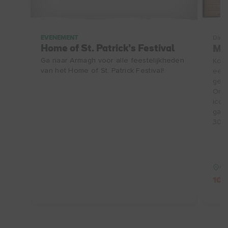
EVENEMENT
Ding
Home of St. Patrick’s Festival
Maa
Ga naar Armagh voor alle feestelijkheden
Kom 
van het Home of St. Patrick Festival!
een 
gesc
Ont
icon
gast
30/1
Co
10%