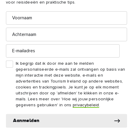
voor reisideeën en praktische tips.
Sluit even je ogen als je op de helling van de Slemish
Voornaam
county Antrim
Mountain in
staat en laat je terugvoeren naar
een tijd van gevreesde Vikingen, geleerde monniken en de
laatste dagen van het voorchristelijke Ierland. Geplaagd door
Achternaam
wind en regen ploeterde St. Patrick hier van zijn 16e tot zijn
22e als tot slaaf gemaakte schaapsherder.
E-
mailadres
Op St. Patrick’s Day ondernemen grote aantallen mensen de
Ik begrijp dat ik door me aan te melden
korte, steile wandeling naar de top. Maar je kunt dit natuurlijk
gepersonaliseerde e-mails zal ontvangen op basis van
op elk gewenst moment van het jaar doen en er uitkijken op de
mijn interactie met deze website, e-mails en
advertenties van Tourism Ireland op andere websites,
omgeving die sinds de tijd van St. Patrick nauwelijks is
cookies en trackingpixels. Je kunt je op elk moment
veranderd: de heuvels van Antrim, de kust van Noord-Ierland
uitschrijven door op 'afmelden' te klikken in onze e-
en Schotland en de Bann Valley.
mails. Lees meer over 'Hoe wij jouw persoonlijke
gegevens gebruiken' in ons
privacybeleid
.
Meer ontdekken: Noord-Ierland
Aanmelden