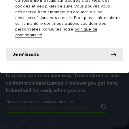
du Tourisme Irlandais sur d'autres sites Web, des
cookies et des pixels de suivi. Vous pouvez vous
désinscrire à tout moment en cliquant sur "se
désinscrire" dans nos e-mails. Pour plus d'informations
sur la manière dont nous traitons vos données
personnelles, consultez notre
politique de
confidentialité
.
Getting to Ireland
Je m'inscris
We're closer than you think. Just hop on a plane or
ferry and you’re on your way. Travel direct or join
us from mainland Europe. However you get here,
Ireland will be ready when you are.
Please enter your nearest (air)port here!