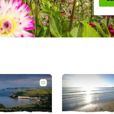
vous désinscrire à tout moment en cliquant sur "se désinscrire" d
nos e-mails. Pour plus d'informations sur la manière dont nous trai
vos données personnelles, consultez notre
politique de
confidentialité
.
Je m'inscris