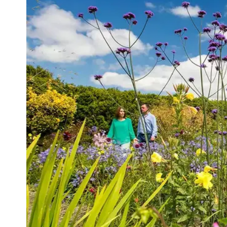
First
Nam
Sur
Emai
Addr