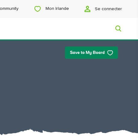
Mon Irlande
ommunity
Se connecter
Save to My Board
Mon Irlande
Vous cherchez des idées ? Vous
prévoyez un voyage ? Ou vous voulez
juste vous faire plaisir ? Nous allons
vous faire découvrir une Irlande qui
vous est tout particulièrement
destinée.