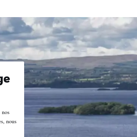
ge
c nos
es, nous