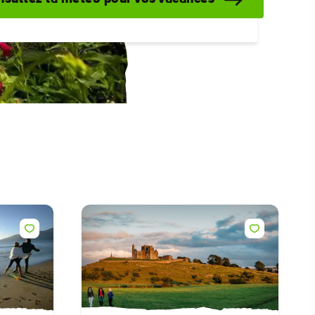
ans
tons