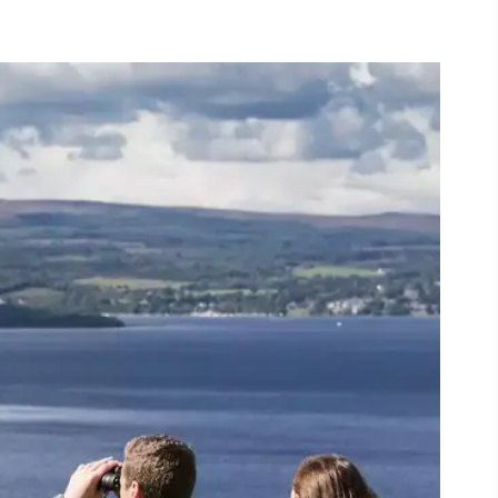
#Paysages
#CultureEtPatrimoine
#ActivitésDePleinAir
#SitesEmblématiques