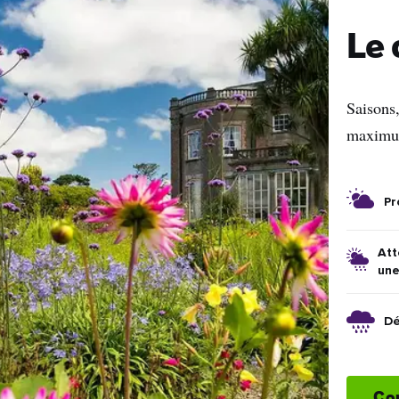
Le 
Saisons
maximum
e
Pr
name
Att
l
une
ess
Dé
Je comprends qu'en m'inscrivant, je recevrai des e-mails
personnalisés basés sur mon utilisation du site Web du Tourisme
Irlandais, des e-mails et de la publicité du Tourisme Irlandais sur
d'autres sites Web, des cookies et des pixels de suivi. Vous pouv
Con